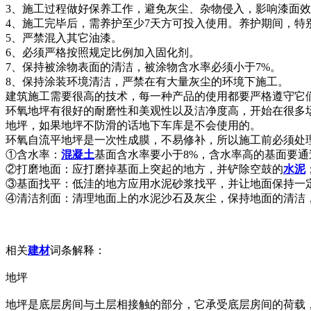
3、施工过程做好保养工作，避免灰尘、杂物侵入，影响漆面
4、施工完毕后，需养护至少7天方可投入使用。养护期间，特
5、严禁混入其它油漆。
6、必须严格按照规定比例加入固化剂。
7、保持被涂物表面的清洁，被涂物含水率必须小于7%。
8、保持涂装环境清洁，严禁在有大量灰尘的环境下施工。
建筑施工需要很高的技术，每一种产品的使用都要严格遵守它
环氧地坪有很好的耐磨性和美观性以及洁净度高，开始在很多
地坪，如果地坪不防滑的话地下车库是不会使用的。
环氧自流平地坪是一次性成膜，不易修补，所以施工前必须处
①含水率：
混凝土
基面含水率要小于8%，含水率高的基面要
②打磨地面：应打磨掉基面上突起的地方，并铲除空鼓的
水泥
③基面找平：低洼的地方应用水泥砂浆找平，并让地面保持一
④清洁剂面：清理地面上的水泥沙石及灰尘，保持地面的清洁
相关
建材
词条解释：
地坪
地坪是底层房间与土层相接触的部分，它承受底层房间的荷载