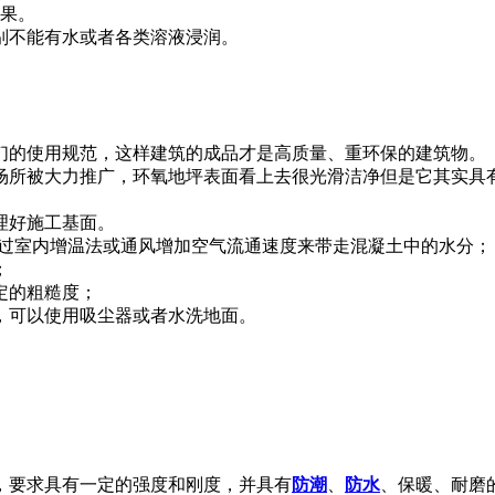
效果。
别不能有水或者各类溶液浸润。
们的使用规范，这样建筑的成品才是高质量、重环保的建筑物。
场所被大力推广，环氧地坪表面看上去很光滑洁净但是它其实具
理好施工基面。
通过室内增温法或通风增加空气流通速度来带走混凝土中的水分；
；
定的粗糙度；
，可以使用吸尘器或者水洗地面。
，要求具有一定的强度和刚度，并具有
防潮
、
防水
、保暖、耐磨