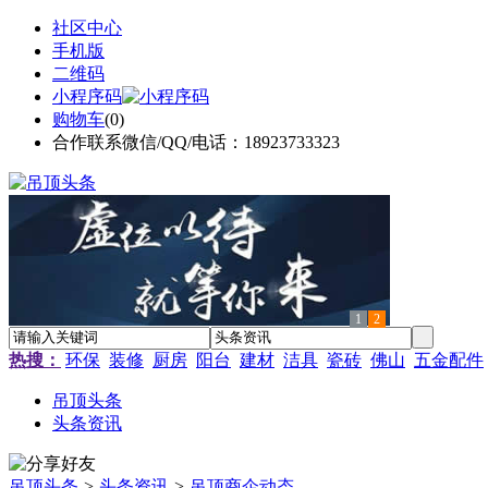
社区中心
手机版
二维码
小程序码
购物车
(
0
)
合作联系微信/QQ/电话：18923733323
1
2
热搜：
环保
装修
厨房
阳台
建材
洁具
瓷砖
佛山
五金配件
吊顶头条
头条资讯
吊顶头条
>
头条资讯
>
吊顶商企动态