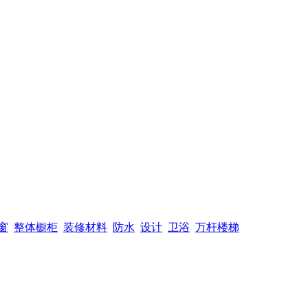
窗
整体橱柜
装修材料
防水
设计
卫浴
万杆楼梯