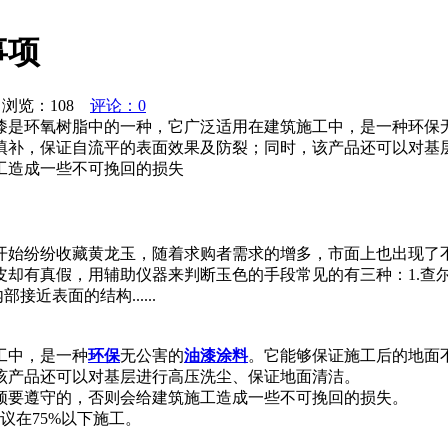
事项
浏览：
108
评论：0
漆是环氧树脂中的一种，它广泛适用在建筑施工中，是一种环保
填补，保证自流平的表面效果及防裂；同时，该产品还可以对基
工造成一些不可挽回的损失
开始纷纷收藏黄龙玉，随着求购者需求的增多，市面上也出现了
皮却有真假，用辅助仪器来判断玉色的手段常见的有三种：1.查
近表面的结构......
工中，是一种
环保
无公害的
油漆
涂料
。它能够保证施工后的地面
该产品还可以对基层进行高压洗尘、保证地面清洁。
须要遵守的，否则会给建筑施工造成一些不可挽回的损失。
议在75%以下施工。