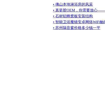
• 佛山本地淋浴房的风采
• 真瓷胶OEM，你需要放心—
• 石材铝蜂窝板安装结构
• 智能卫浴魔镜安卓网络WiFi
• 苏州隔音窗价格多少钱一平