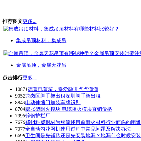
推荐图文
更多...
集成吊顶材料，集成吊
金属吊顶，金属天花吊
点击排行
更多...
1087
1
德普电蒸箱，将爱融进点点滴滴
905
2
龙岗区脚手架出租深圳脚手架出租
884
3
电动伸缩门加装车牌识别
870
4
膨胀型阻火模块 电缆阻火模块直销价格
799
5
锌钢护栏厂
767
6
郑州科威耐材为您简述目前耐火材料行业面临的困难
707
7
全自动勾花网机使用过程中常见问题及解决办法
669
8
卫生间是先铺砖还是先安装地漏？地漏什么时候安装