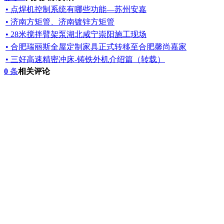
• 点焊机控制系统有哪些功能—苏州安嘉
• 济南方矩管、济南镀锌方矩管
• 28米搅拌臂架泵湖北咸宁崇阳施工现场
• 合肥瑞丽斯全屋定制家具正式转移至合肥馨尚嘉家
• 三好高速精密冲床-铸铁外机介绍篇（转载）
0
条
相关评论