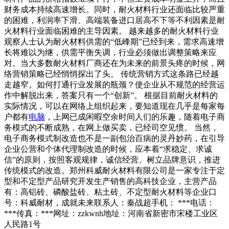
财务成本持续高速增长。同时，耐火材料行业还面临比较严重
的困难，利润率下滑、高端装备进口居高不下等不利因素是耐
火材料行业面临困难的主导因素。 越来越多的耐火材料行业
观察人士认为耐火材料供需的“低峰期”已经到来，需求高速增
长将难以为继，供需平衡失调，行业必须做出调整策略来应
对。当大多数耐火材料厂商还在为未来的前景头疼的时候，网
络营销策略已经悄悄探出了头。 传统营销方式这条路已经越
走越窄。如何打通行业发展的瓶颈？使企业从不规范的经营运
作中解脱出来，答案只有一个“创新”。 根据目前耐火材料的
实际情况，可以在网络上组织起来，要知道现在几乎是每家每
户都有
电脑
，上网已成闲暇空余时间人们的乐趣，随着电子商
务模式的不断成熟，在网上做买卖，已经司空见惯。 当然，
电子商务模式制改造也不是一副包治百病的灵丹妙药，在引导
企业公营和个体代理制改造的时候，应本着“求稳定、求诚
信”的原则，按照客观规律，诚信经营、树立品牌意识，推进
传统模式的改造。郑州科威耐火材料有限公司是一家专注于定
型和不定型产品研究开发生产销售的高科技企业，主营产品
有：高铝砖、磷酸盐砖、粘土砖、不定型耐火材料等企业口
号：科威耐材，成就未来联系人：秦战超手机： ***电话：
***传真：***网址：zzkwnh地址：河南省新密市宋楼工业区
人民路1号