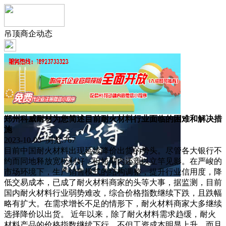
吊顶商企动态
郑州科威耐材为您简述目前耐火材料行业面临的困难和解决措
施
2023-10-03 浏览:
767
目前中国耐火材料出现延续降价出货的势头。尽管各大银行不
约而同地释放宽松利好，但短期内还难以立竿见影。在严峻的
市场环境下，生产销售模式的结构调整，提升行业信用度，降
低交易成本，已成了耐火材料商家的头等大事，据监测，目前
国内耐火材料行业弱势难改，综合价格指数继续下跌，且跌幅
略有扩大。在需求增长不足的情形下，耐火材料商家大多继续
选择降价以出货。 近年以来，除了耐火材料需求趋缓，耐火
材料产品的价格指数继续下行，不但工资成本明显上升，而且