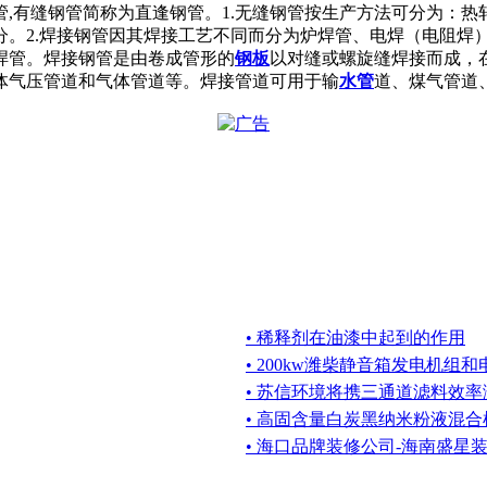
,有缝钢管简称为直逢钢管。1.无缝钢管按生产方法可分为：
分。2.焊接钢管因其焊接工艺不同而分为炉焊管、电焊（电阻焊
焊管。焊接钢管是由卷成管形的
钢板
以对缝或螺旋缝焊接而成，
体气压管道和气体管道等。焊接管道可用于输
水管
道、煤气管道
• 稀释剂在油漆中起到的作用
• 200kw潍柴静音箱发电机组
• 苏信环境将携三通道滤料效
• 高固含量白炭黑纳米粉液混合
• 海口品牌装修公司-海南盛星