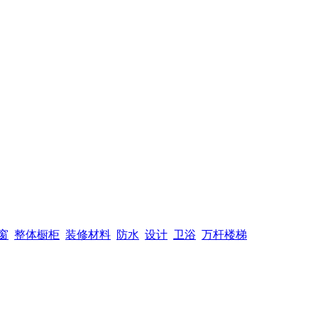
窗
整体橱柜
装修材料
防水
设计
卫浴
万杆楼梯