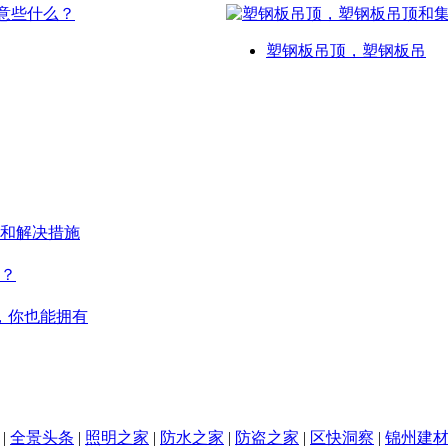
塑钢板吊顶，塑钢板吊
和解决措施
？
，你也能拥有
|
全景头条
|
照明之家
|
防水之家
|
防盗之家
|
区快洞察
|
锦州建