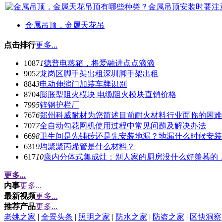
金属吊顶，金属天花吊
点击排行
更多...
1087
1
德普电蒸箱，将爱融进点点滴滴
905
2
龙岗区脚手架出租深圳脚手架出租
884
3
电动伸缩门加装车牌识别
870
4
膨胀型阻火模块 电缆阻火模块直销价格
799
5
锌钢护栏厂
767
6
郑州科威耐材为您简述目前耐火材料行业面临的困难
707
7
全自动勾花网机使用过程中常见问题及解决办法
669
8
卫生间是先铺砖还是先安装地漏？地漏什么时候安装
631
9
均聚聚丙烯管是什么材料？
617
10
康内分体式集成灶：别人家的厨房没什么好羡慕的
更多...
内事
更多...
最新视频
更多...
推荐产品
更多...
老姚之家
|
全景头条
|
照明之家
|
防水之家
|
防盗之家
|
区快洞察