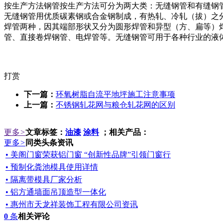
按生产方法钢管按生产方法可分为两大类：无缝钢管和有缝钢管
无缝钢管用优质碳素钢或合金钢制成，有热轧、冷轧（拔）之
焊管两种，因其端部形状又分为圆形焊管和异型（方、扁等）
管、直接卷焊钢管、电焊管等。无缝钢管可用于各种行业的液
打赏
下一篇：
环氧树脂自流平地坪施工注意事项
上一篇：
不锈钢轧花网与粮仓轧花网的区别
更多
>
文章标签：
油漆
涂料
；相关产品：
更多
>
同类头条资讯
• 美阁门窗荣获铝门窗 “创新性品牌”引领门窗行
• 预制化粪池模具使用详情
• 隔离带模具厂家分析
• 铝方通墙面吊顶造型一体化
• 惠州市天龙祥装饰工程有限公司资讯
0
条
相关评论