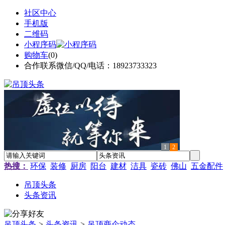
社区中心
手机版
二维码
小程序码
购物车
(
0
)
合作联系微信/QQ/电话：18923733323
1
2
热搜：
环保
装修
厨房
阳台
建材
洁具
瓷砖
佛山
五金配件
吊顶头条
头条资讯
吊顶头条
>
头条资讯
>
吊顶商企动态