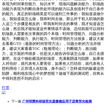
表现为时间掌控能力、知识水平、现场问题解决能力，职场政
治能力表现为判断自身所处环境的能力以及创造利于自己条件
的能力。真正的职场精英是可以做到三件事的：我知道该做什
么，我知道该怎么做，我有时间去做。那么对于初入职场的新
人这三个步骤是相反的：即我有时间去的事情，我才知道该怎
么做，然后我才能知道这件事情该不该做。总结前面可以得到
职场新人需要依次掌握的四个本领：时间管理能力、问题分析
能力、判断能力、执行能力。时间管理的方法很多，建议大家
去看看GTD（最新的时间管理方法），问题分析的方法亦很
多，建议大家看看TOC（瓶颈理论）；判断能力，政治能
力，这方面的书很多，但是没人能告诉你该怎么做，自己去摸
索吧。在这个物欲横流的职场里，充满着阴谋与陷阱，如果有
人对你好，就代表有人要害你，如果有人巴结你，就代表有人
想利用你！正所谓人在职场，身不由己！怎样成功的躲避这些
陷阱，顺利地实现心中的梦想呢？做做下面的测试吧，你将从
中得到意想不到的启示！
打赏
下一篇:
广州明慧科研级荧光显微镜应用于沥青荧光检测