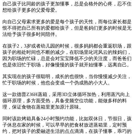
自己孩子比同龄的孩子更加懂事，总是会格外的心疼，忍不住
想给孩子更多的父爱母爱。
向自己父母索求更多的爱是每个孩子的天性，而每位家长都是
恨不得把自己所有的爱都给孩子，但是爸妈们更多的时候是无
法给予孩子很多时间陪伴。
在孩子2，3岁或者幼儿园的时候，很多妈妈都会重返职场，跟
孩子的相处时间也不断的减少，在职场里叱诧风云的辣妈们，
因为职场的忙碌，总是会对宝宝降低不少的关注度，而爸爸们
也是依旧忙于职场，好像慢慢的孩子就开始懂事，远离自己。
其实现在的孩子很聪明，成长的也很快，当你慢慢减少关注，
忙于职场的时候，他也会变成一个伪成熟的小大人。
这一款德普Z36H蒸箱，采用3D立体循环加热，利用蒸汽向上
循环原理，多方面受热，具备变频空位功能，能做多样的料
理，保证食物在蒸箱里更加原汁原味。
同时该款烤箱具备24小时预约功能，比如双休日，节假日，孩
子休息在家的时候，可以早早的把食材放进蒸箱里，定时预
约，把对孩子的爱融进生活的点点滴滴，在孩子懂事，乖巧的