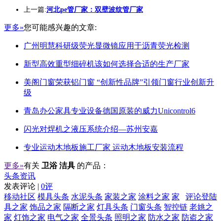
上一篇:
河北pe管厂家：双壁波纹管厂家
更多»
您可能感兴趣的文章:
广州明慧科研级荧光显微镜应用于沥青荧光检测
新型高效重型细碎机该如何选择合适的生产厂家
美阁门窗荣获铝门窗 “创新性品牌”引领门窗行业创新升
级
青岛办公家具专业设备德国原装的威力Unicontrol6
闪光对焊机之液压系统介绍—苏州安嘉
专业运动木地板施工厂家 运动木地板安装流程
更多»
有关
卫浴 洁具
的产品：
头条资讯
发表评论 |
0评
移动社区
模具头条
水泥头条
家装之家
涂料之家
家
评论登陆
具之家
饰品之家
隔断之家
灯具头条
门窗头条
智控链
老姚之
家
灯饰之家
电气之家
全景头条
照明之家
防水之家
防盗之家