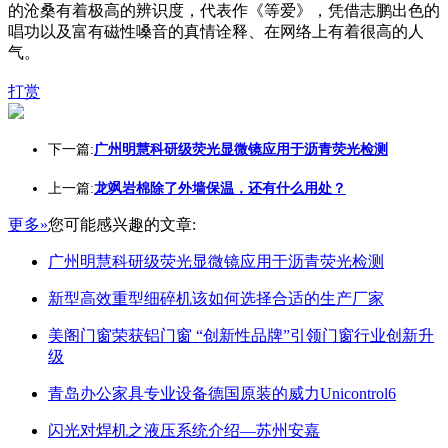
的沧桑有着极高的辨识度，代表作《等爱》，凭借志鹏出色的
唱功以及富有磁性嗓音的真情诠释、在网络上有着很高的人
气。
打赏
下一篇:
广州明慧科研级荧光显微镜应用于沥青荧光检测
上一篇:
龙飒岩棉除了外墙保温，还有什么用处？
更多»
您可能感兴趣的文章:
广州明慧科研级荧光显微镜应用于沥青荧光检测
新型高效重型细碎机该如何选择合适的生产厂家
美阁门窗荣获铝门窗 “创新性品牌”引领门窗行业创新升
级
青岛办公家具专业设备德国原装的威力Unicontrol6
闪光对焊机之液压系统介绍—苏州安嘉