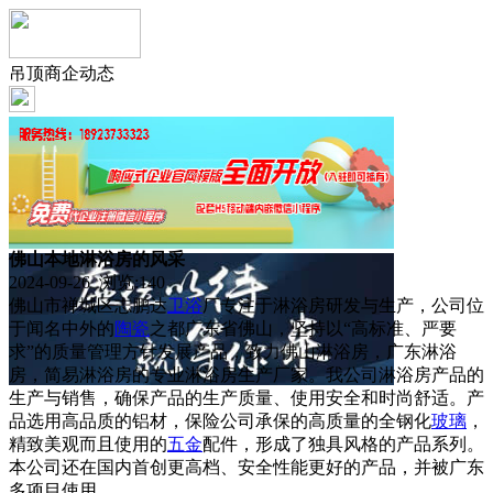
吊顶商企动态
佛山本地淋浴房的风采
2024-09-26 浏览:
140
佛山市禅城区志鹏达
卫浴
厂专注于淋浴房研发与生产，公司位
于闻名中外的
陶瓷
之都广东省佛山，坚持以“高标准、严要
求”的质量管理方针发展产品，致力佛山淋浴房，广东淋浴
房，简易淋浴房的专业淋浴房生产厂家。我公司淋浴房产品的
生产与销售，确保产品的生产质量、使用安全和时尚舒适。产
品选用高品质的铝材，保险公司承保的高质量的全钢化
玻璃
，
精致美观而且使用的
五金
配件，形成了独具风格的产品系列。
本公司还在国内首创更高档、安全性能更好的产品，并被广东
多项目使用。