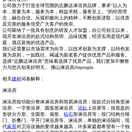
公司致力于打造全球范围的志鹏达淋浴房品牌，秉承“以人为
本，质量为本，服务为本，精益求精，服务至上。”的经营理
念，融合自信。乐观积极向上的精神，不断创新进取，以优质
及完善的服务倍受广大客户的推崇。
公司吸纳了一批具有创意的研发人才加盟，自公司创立以来，
现开发淋浴房的款式结构简明、品味优雅，经济实用是现代家
庭，酒店装饰的优选产品。
我们还需要以市场需求为向导，以技术创新为支撑，以特色发
展为原则，一如既往、竭诚为新老客户提供优质产品和服务。
选择“志鹏达淋浴房”意味着选择了优质产品，我们更加不懈努
力与您共创美好明天。 佛山淋浴房zhipengda
相关
建材
词条解释：
淋浴房
淋浴房按功能分整体淋浴房和简易淋浴房；按款式分转角形淋
浴房、一字形浴屏、圆弧形淋浴房、
浴缸
上浴屏等；按底盘的
形状分方形、全圆形、扇形、
钻石
形淋浴房等；按门结构分移
门、折叠门、平开门淋浴房等。淋浴房，单独的淋浴隔间，现
代
家居
对卫浴设施的要求越来越高，许多家庭都希望有一个独