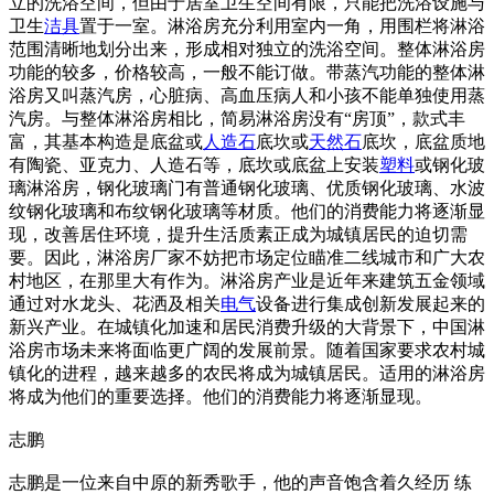
立的洗浴空间，但由于居室卫生空间有限，只能把洗浴设施与
卫生
洁具
置于一室。淋浴房充分利用室内一角，用围栏将淋浴
范围清晰地划分出来，形成相对独立的洗浴空间。整体淋浴房
功能的较多，价格较高，一般不能订做。带蒸汽功能的整体淋
浴房又叫蒸汽房，心脏病、高血压病人和小孩不能单独使用蒸
汽房。与整体淋浴房相比，简易淋浴房没有“房顶”，款式丰
富，其基本构造是底盆或
人造石
底坎或
天然石
底坎，底盆质地
有陶瓷、亚克力、人造石等，底坎或底盆上安装
塑料
或钢化玻
璃淋浴房，钢化玻璃门有普通钢化玻璃、优质钢化玻璃、水波
纹钢化玻璃和布纹钢化玻璃等材质。他们的消费能力将逐渐显
现，改善居住环境，提升生活质素正成为城镇居民的迫切需
要。因此，淋浴房厂家不妨把市场定位瞄准二线城市和广大农
村地区，在那里大有作为。淋浴房产业是近年来建筑五金领域
通过对水龙头、花洒及相关
电气
设备进行集成创新发展起来的
新兴产业。在城镇化加速和居民消费升级的大背景下，中国淋
浴房市场未来将面临更广阔的发展前景。随着国家要求农村城
镇化的进程，越来越多的农民将成为城镇居民。适用的淋浴房
将成为他们的重要选择。他们的消费能力将逐渐显现。
志鹏
志鹏是一位来自中原的新秀歌手，他的声音饱含着久经历 练