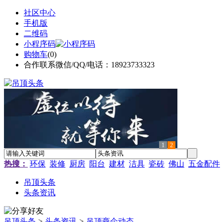
社区中心
手机版
二维码
小程序码
购物车
(
0
)
合作联系微信/QQ/电话：18923733323
1
2
热搜：
环保
装修
厨房
阳台
建材
洁具
瓷砖
佛山
五金配件
吊顶头条
头条资讯
吊顶头条
>
头条资讯
>
吊顶商企动态