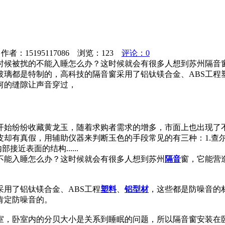
者：15195117086 浏览：
123
评论：0
时候被扰的不能入睡怎么办？这时候就会有很多人想到苏州隔音
玻璃都是特制的，高科技的隔音窗采用了铝钛镁合金、ABS工程
何的缝隙让声音穿过，
开始纷纷收藏黄龙玉，随着求购者需求的增多，市面上也出现了
皮却有真假，用辅助仪器来判断玉色的手段常见的有三种：1.查
近表面的结构......
不能入睡怎么办？这时候就会有很多人想到苏州
隔音
窗，它能营
用了铝钛镁合金、ABS工程
塑料
、
铝型材
，这些都是防噪音的
肯定防噪音的。
室，卧室内的分贝大小是关系到睡眠的问题，所以隔音窗安装在