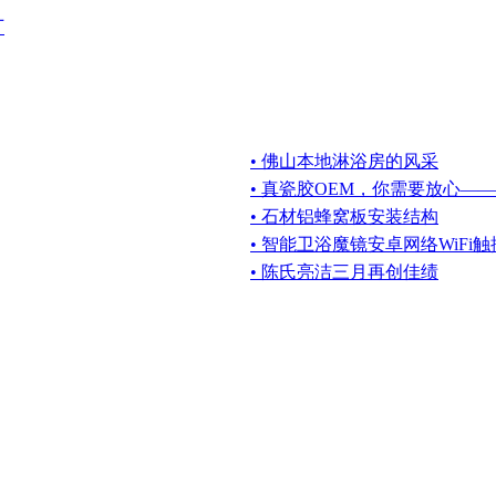
厂
• 佛山本地淋浴房的风采
• 真瓷胶OEM，你需要放心—
• 石材铝蜂窝板安装结构
• 智能卫浴魔镜安卓网络WiFi
• 陈氏亮洁三月再创佳绩