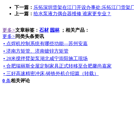
下一篇：
乐拓深圳货架在江门开设办事处:乐拓江门货架
上一篇：
给水泵液力偶合器维修 谁家更专业？
更多
>
文章标签：
石材
园林
；相关产品：
更多
>
同类头条资讯
• 点焊机控制系统有哪些功能—苏州安嘉
• 济南方矩管、济南镀锌方矩管
• 28米搅拌臂架泵湖北咸宁崇阳施工现场
• 合肥瑞丽斯全屋定制家具正式转移至合肥馨尚嘉家
• 三好高速精密冲床-铸铁外机介绍篇（转载）
0
条
相关评论