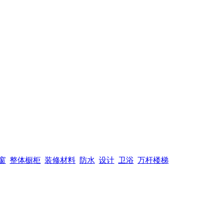
窗
整体橱柜
装修材料
防水
设计
卫浴
万杆楼梯