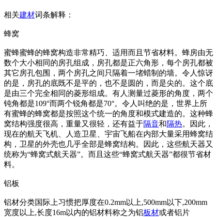
相关
建材
词条解释：
蜂窝
蜜蜂蜜蜂的蜂窝构造非常精巧、适用而且节省材料。蜂房由无
数个大小相同的房孔组成，房孔都是正六角形，每个房孔都被
其它房孔包围，两个房孔之间只隔着一堵蜡制的墙。令人惊讶
的是，房孔的底既不是平的，也不是圆的，而是尖的。这个底
是由三个完全相同的菱形组成。有人测量过菱形的角度，两个
钝角都是109°而两个锐角都是70°。令人叫绝的是，世界上所
有蜜蜂的蜂窝都是按照这个统一的角度和模式建造的。这种蜂
窝结构强度很高，重量又很轻，还有益于
隔音
和
隔热
。因此，
现在的航天飞机、人造卫星、宇宙飞船在内部大量采用蜂窝结
构，卫星的外壳也几乎全部是蜂窝结构。因此，这些航天器又
统称为“蜂窝式航天器”。而且这些“蜂窝式航天器”都很节省材
料。
铝板
铝材分类国际上习惯把厚度在0.2mm以上,500mm以下,200mm
宽度以上,长度16m以内的铝材料称之为铝
板材
或者铝片