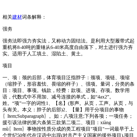
相关
建材
词条解释：
强夯
强夯法即强力夯实法，又称动力固结法。是利用大型履带式起
重机将8-40吨的重锤从6-40米高度自由落下，对土进行强力夯
实。适用于人工填土、湿陷土、黄土。
项目
一、项：颈的后部，体育项目泛指脖子：颈项、项链、项缩
（缩脖子，形容羞怯、畏缩的样子）、强项。量词，分类的条
目：项目、事项。钱款，经费：款项、进项、存项。数学用
语，代数式中不用加、减号连接的单式，如“4ax2”。
姓。“项”一字的词性1、【名】(形声。从页，工声。从页，与
头有关。本义：脖子的后部)2、【量】用于分项目的事物
〖Item;Subparagraph〗。如：八项注意;下列各项；一项任务；
援引该法律的第六条第三款第二项二、项目：xiàng
mù〖Item〗事物按性质分成的类工程项目"项目"一词最早于上
个世纪50年代在汉语中出现(对共产主义国家的援外项目).项目