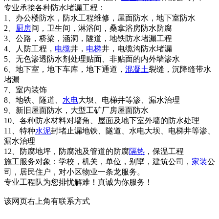
专业承接各种防水堵漏工程：
1、办公楼防水，防水工程维修，屋面防水，地下室防水
2、
厨房
间，卫生间，淋浴间，桑拿浴房防水防腐
3、公路，桥梁，涵洞，隧道，地铁防水堵漏工程
4、人防工程，
电缆
井，
电梯
井，电缆沟防水堵漏
5、无色渗透防水剂处理贴面、非贴面的内外墙渗水
6、地下室，地下车库，地下通道，
混凝土
裂缝，沉降缝带水
堵漏
7、室内装饰
8、地铁、隧道、
水电
大坝、电梯井等渗、漏水治理
9、新旧屋面防水，大型工矿厂房屋面防水
10、各种防水材料对墙角、屋面及地下室外墙的防水处理
11、特种
水泥
封堵止漏地铁、隧道、水电大坝、电梯井等渗、
漏水治理
12、防腐地坪，防腐池及管道的防腐
隔热
，保温工程
施工服务对象：学校，机关，单位，别墅，建筑公司，
家装
公
司，居民住户，对小区物业一条龙服务。
专业工程队为您排忧解难！真诚为你服务！
该网页右上角有联系方式