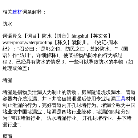
相关
建材
词条解释：
防水
词语释义【词目】防水【拼音】fángshuǐ【英文名】
waterproof,waterproofing【释义】犹防川。《史记·周本
纪》：“召公曰：‘是鄣之也。防民之口，甚於防水。’”《国
语》作“防川”。详细解释1、使某些物品防水的行为或过
程.2、已经具有防水的情况.3、一些可以导致防水的事物（如
处理或涂盖）
堵漏
堵漏是指物质泄漏人为制止的活动，房屋隧道堤坝漏水、管道
容器内介质泄漏、井下井管破损泄漏后使用专业堵漏
工具
材料
制止泄漏的行为，完好管道内开孔封堵行为。堵漏全称为中国
堵业或中国堵漏业，堵漏是四堵行业统称，堵漏的四堵分别
为“ 带压堵漏行业、 防水堵漏行业、 开孔封堵行业、井下堵
漏行业”。
屋面