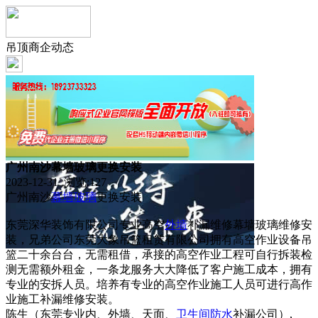
吊顶商企动态
广州南沙幕墙玻璃更换安装
2023-12-31 浏览:
127
广州南沙
幕墙
玻璃
更换安装
东莞深华装饰有限公司专业高空
外墙
补漏维修幕墙玻璃维修安
装，兄弟公司东莞大象吊篮租赁有限公司拥有高空作业设备吊
篮二十余台台，无需租借，承接的高空作业工程可自行拆装检
测无需额外租金，一条龙服务大大降低了客户施工成本，拥有
专业的安拆人员。培养有专业的高空作业施工人员可进行高作
业施工补漏维修安装。
陈生（东莞专业内、外墙、天面、
卫生间
防水
补漏公司）,