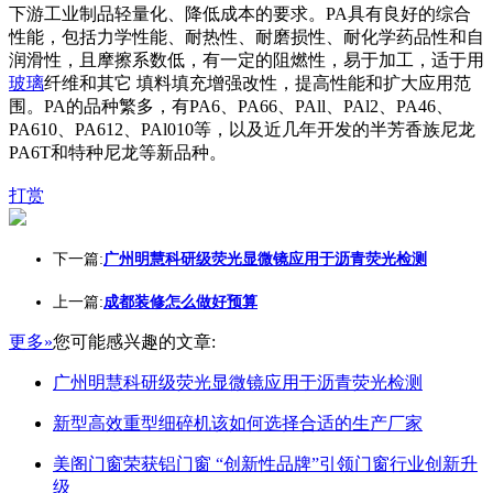
下游工业制品轻量化、降低成本的要求。PA具有良好的综合
性能，包括力学性能、耐热性、耐磨损性、耐化学药品性和自
润滑性，且摩擦系数低，有一定的阻燃性，易于加工，适于用
玻璃
纤维和其它 填料填充增强改性，提高性能和扩大应用范
围。PA的品种繁多，有PA6、PA66、PAll、PAl2、PA46、
PA610、PA612、PAl010等，以及近几年开发的半芳香族尼龙
PA6T和特种尼龙等新品种。
打赏
下一篇:
广州明慧科研级荧光显微镜应用于沥青荧光检测
上一篇:
成都装修怎么做好预算
更多»
您可能感兴趣的文章:
广州明慧科研级荧光显微镜应用于沥青荧光检测
新型高效重型细碎机该如何选择合适的生产厂家
美阁门窗荣获铝门窗 “创新性品牌”引领门窗行业创新升
级