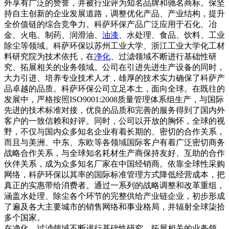
外享有广泛的赞誉，并被行业评为知名品牌和驰名商标。保坚
持自主创新的企业发展道路，调整优化产品、产业结构，提升
全价值链的综合竞争力。科萨环保产品广泛应用于石化、冶
金、火电、制药、润滑油、
油漆
、水处理、食品、饮料、工业
除尘等领域。科萨环保以苏州工业大学、浙江工业大学化工材
料研究院为技术依托，在
净化
、过滤领域不断进行基础性研
究、拓展相关的业务领域。公司在引进先进生产设备的同时，
大力引进、培养专业技术人才，雄厚的技术实力确保了科萨产
品卓越的品质。科萨环保公司立足本土，面向全球。在既往的
发展中，严格按照ISO9001:2008质量管理体系组生产，与国际
先进的技术标准对接，优良的品质和完善的服务得到了国内外
客户的一致信赖和好评。同时，公司以开放的胸怀，全球的视
野，不仅与国内众多知名企业有着长期的、密切的合作关系，
而且与美洲、中东、东欧等各领域国际客户有着广泛密切商务
战略合作关系，与全球知名耗材生产商保持友好、互助的合作
伙伴关系，成为众多知名厂家在中国经销商。依靠全球性采购
网络，科萨环保以其率的国际标准管理方式降低经营成本，把
真正的实惠带给消费者。通过一系列的战略调整和改革重组，
涵盖水处理、除尘各个环节的完整供给产业链企业，初步形成
了遍及各大主要城市的销售网络和事业格局，并辐射全球柒拾
多个国家。
在净化、过滤领域不断进行基础性研究、拓展相关的业务领