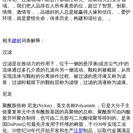
域。，我们把人品排在人所有素质的位，超过了智慧、创新、
情商、激情等，，品德好的人总是能赢得人缘和信任。，爱护
环境，就是爱惜生命，传承历史，构建和谐社会。，
相关
建材
词条解释：
过滤
过滤是在推动力的作用下，位于一侧的悬浮液(或含尘气)中的
流体通过多孔介质的孔道向另一侧流动。颗粒则被截留，从而
实现流体与颗粒的分离操作过程。被过滤的悬浮液又称为滤
浆，过滤时截留下的颗粒层称为滤饼，过滤的清液称为滤液。
尼龙
聚酰胺俗称 尼龙(Nylon)，英文名称Polyamide ，它是大分子主
链重复单元中含有酰胺基团的高聚物的总称。聚酰胺可由内酸
胺开环聚合制得，也可由二元胺与二元酸缩聚等得到的。是美
国DuPont公司最先开发用于纤维的树脂，于1939年实现工业
化。20世纪50年代开始开发和生产
注塑
制品，以取代金属满足