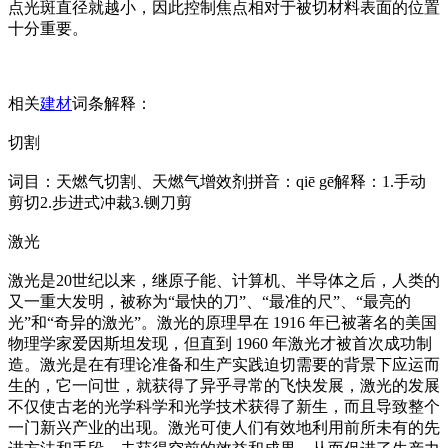
点光斑直径就越小，因此控制焦点相对于被切材料表面的位置
十分重要。
相关
建材
词条解释：
切割
词目：天燃气切割、天燃气增效剂拼音：qiē gē解释：1.手动
剪切2.步进式冲裁3.铡刀剪
激光
激光是20世纪以来，继原子能、计算机、半导体之后，人类的
又一重大发明，被称为“最快的刀”、“最准的尺”、“最亮的
光”和“奇异的激光”。激光的原理早在 1916 年已被著名的美国
物理学家爱因斯坦发现，但直到 1960 年激光才被首次成功制
造。激光是在有理论准备和生产实践迫切需要的背景下应运而
生的，它一问世，就获得了异乎寻常的飞快发展，激光的发展
不仅使古老的光学科学和光学技术获得了新生，而且导致整个
一门新兴产业的出现。激光可使人们有效地利用前所未有的先