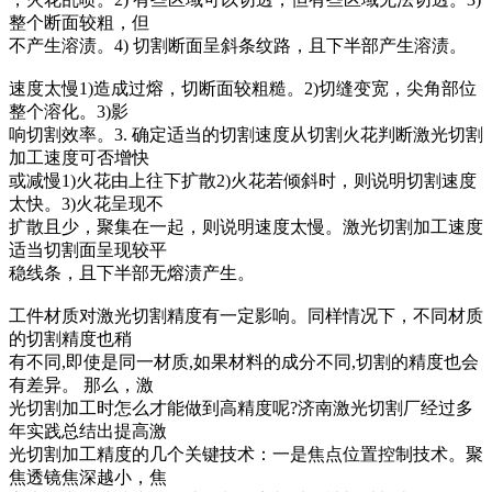
整个断面较粗，但
不产生溶渍。4) 切割断面呈斜条纹路，且下半部产生溶渍。
速度太慢1)造成过熔，切断面较粗糙。2)切缝变宽，尖角部位
整个溶化。3)影
响切割效率。3. 确定适当的切割速度从切割火花判断激光切割
加工速度可否增快
或减慢1)火花由上往下扩散2)火花若倾斜时，则说明切割速度
太快。3)火花呈现不
扩散且少，聚集在一起，则说明速度太慢。激光切割加工速度
适当切割面呈现较平
稳线条，且下半部无熔渍产生。
工件材质对激光切割精度有一定影响。同样情况下，不同材质
的切割精度也稍
有不同,即使是同一材质,如果材料的成分不同,切割的精度也会
有差异。 那么，激
光切割加工时怎么才能做到高精度呢?济南激光切割厂经过多
年实践总结出提高激
光切割加工精度的几个关键技术：一是焦点位置控制技术。聚
焦透镜焦深越小，焦