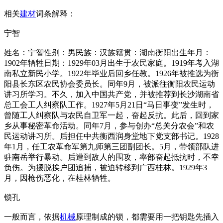
相关
建材
词条解释：
宁智
姓名：宁智性别：男民族：汉族籍贯：湖南衡阳出生年月：
1902年牺牲日期：1929年03月出生于农民家庭。1919年考入湖
南私立新民小学。1922年毕业后回乡任教。1926年被推选为衡
阳县长东区农民协会委员长。同年9月，被派往衡阳农民运动
讲习所学习。不久，加入中国共产党，并被推荐到长沙湖南省
总工会工人纠察队工作。1927年5月21日“马日事变”发生时，
曾随工人纠察队与农民自卫军一起，奋起反抗。此后，回到家
乡从事秘密革命活动。同年7月，参与创办“总关分农会”和农
民运动讲习所。后担任中共衡西润身堂地下党支部书记。1928
年1月，任工农革命军第九师第三团副团长。5月，带领部队进
驻南岳举行暴动。后遭到敌人的围攻，率部奋起抵抗时，不幸
负伤。为摆脱挨户团追捕，被迫转移到广西桂林。1929年3
月，因枪伤恶化，在桂林牺牲。
锁孔
一般而言，依据
机械
原理制成的锁，都需要用一把钥匙先插入