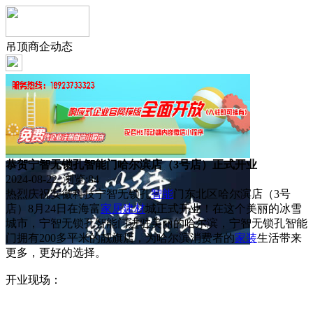
吊顶商企动态
恭贺宁智无锁孔智能门哈尔滨店（3号店）正式开业
2024-08-22 浏览:
84
热烈庆祝安徽科技宁智无锁孔
智能
门东北区哈尔滨店（3号
店）8月24日在海富
家居
建材
城正式开业！在这个美丽的冰雪
城市，宁智无锁孔智能门进驻美丽的哈尔滨，宁智无锁孔智能
门拥有200多平米的靓旗店，为哈尔滨消费者的
家装
生活带来
更多，更好的选择。
开业现场：