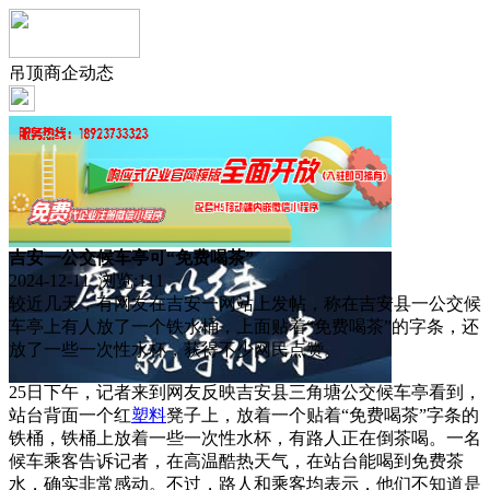
吊顶商企动态
吉安一公交候车亭可“免费喝茶”
2024-12-11 浏览:
111
较近几天，有网友在吉安一网站上发帖，称在吉安县一公交候
车亭上有人放了一个铁水桶，上面贴着“免费喝茶”的字条，还
放了一些一次性水杯，获得不少网民点赞。
25日下午，记者来到网友反映吉安县三角塘公交候车亭看到，
站台背面一个红
塑料
凳子上，放着一个贴着“免费喝茶”字条的
铁桶，铁桶上放着一些一次性水杯，有路人正在倒茶喝。一名
候车乘客告诉记者，在高温酷热天气，在站台能喝到免费茶
水，确实非常感动。不过，路人和乘客均表示，他们不知道是