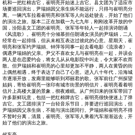
机和一把红棉吉它，崔明亮开始迷上吉它。县文团为了适应市
场要巡回演出，尹瑞娟因父亲生病不能远行，只得与崔明亮分
离。一辆汽车拉着崔明亮和张军等人向远处驶去，开始了他们
的演出之旅。版本二正在加载一九七九年，刚刚改革开放的中
国，汾阳县文工团的崔明亮、张军等年轻人一起排演诗朗诵
《风流歌》。崔明亮十分倾慕担任朗诵女演员的尹瑞娟，二人
经常在一起排练，但从未相互表达过彼此的心意。星期天，崔
明亮和张军约尹瑞娟、钟萍等同事一起去看电影《流浪者》，
偶遇尹瑞娟的父亲。尹父不喜欢女儿与崔明亮在一起，并误会
两人是在恋爱约会，将女儿从从电影院中叫走，令大家不欢而
散。但尹瑞娟和崔明亮的心里却更加不平静，两人在黄昏的街
上偶然相遇，终于表达了自己了心意。进入八十年代，沿海城
市逐渐开放，发廊里能够听到邓丽君的歌。张军前往广州探望
姑妈，寄给崔明亮一张印有城市街景的明信片，崔明亮看着明
信片上高楼大厦的景象，彻夜难眠。从广州归来的张军带回了
许多新鲜玩意，包括一把红棉牌吉它，崔明亮很快便迷上了弹
吉它。文工团排演了一台轻音乐节目，并要进行巡回演出，但
尹瑞娟因父亲生病，不能与演出团同行。尹瑞娟和崔明亮不得
不暂时分离，清晨，崔明亮、张军等人乘着汽车渐渐远去，开
始了他们的演出之旅。
候车亭