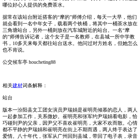
哪位好心人提供的免费茶水。
据常在该站台附近搭客的“摩的”师傅介绍，每天一大早，他们
就会看到一名中年女子，载着两个铁桶，将其中一桶茶水放在
三角塘站台，另外一桶则放在汽车城附近的站台。一名“摩
的”师傅告诉记者，这个女子是一名教师，在县城一所中学教
书，10多天来每天都往站台送水。他问过对方姓名，但她怎么
也不肯说。
公交候车亭 houcheting88
相关
建材
词条解释：
站台
版本一汾阳县文工团女演员尹瑞娟是崔明亮倾慕的恋人，两人
一起参加工作，关系微妙。崔明亮和张军约尹瑞娟看电影，恰
巧碰到尹的父亲，因尹父不喜欢崔明亮，大家不欢而散。心情
都不平静的尹瑞娟和崔明亮在街上不期而遇，两人终于表达了
爱情。八十年代，张军从广州回到县城，带回了电子表，录音