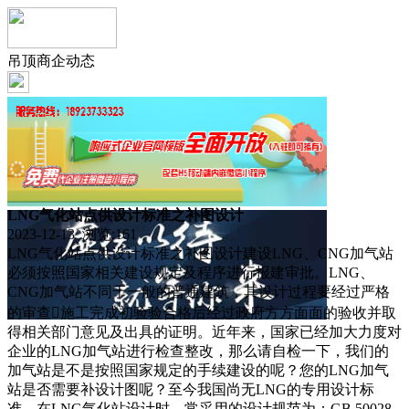
吊顶商企动态
LNG气化站点供设计标准之补图设计
2023-12-13 浏览:
161
LNG气化站点供设计标准之补图设计建设LNG、CNG加气站
必须按照国家相关建设规定及程序进行报建审批。LNG、
CNG加气站不同于一般的普通建筑，其设计过程要经过严格
的审查施工完成初验验合格后经过政府方方面面的验收并取
得相关部门意见及出具的证明。近年来，国家已经加大力度对
企业的LNG加气站进行检查整改，那么请自检一下，我们的
加气站是不是按照国家规定的手续建设的呢？您的LNG加气
站是否需要补设计图呢？至今我国尚无LNG的专用设计标
准，在LNG气化站设计时，常采用的设计规范为：GB 50028