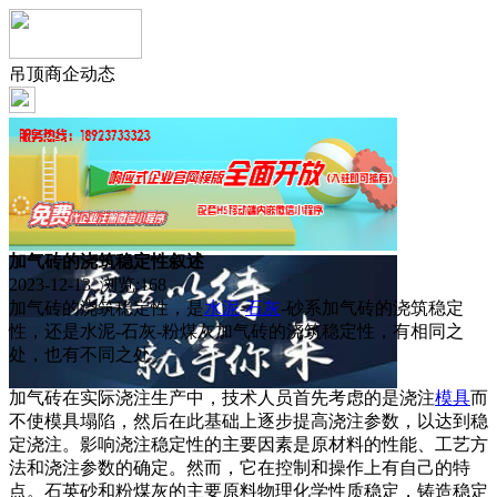
吊顶商企动态
加气砖的浇筑稳定性叙述
2023-12-13 浏览:
168
加气砖的浇筑稳定性，是
水泥
-
石灰
-砂系加气砖的浇筑稳定
性，还是水泥-石灰-粉煤灰加气砖的浇筑稳定性，有相同之
处，也有不同之处。
加气砖在实际浇注生产中，技术人员首先考虑的是浇注
模具
而
不使模具塌陷，然后在此基础上逐步提高浇注参数，以达到稳
定浇注。影响浇注稳定性的主要因素是原材料的性能、工艺方
法和浇注参数的确定。然而，它在控制和操作上有自己的特
点。石英砂和粉煤灰的主要原料物理化学性质稳定，铸造稳定