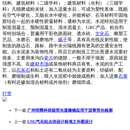
结构、建筑材料（二级学科）；建筑材料（水利）（三级学
科）凡细磨成粉末状，加入适量水后，可成为塑性浆体，既能
在空气中硬化，又能在水中硬化，并能将砂、石等材料牢固地
胶结在一起的水硬性胶凝材料，通称为水泥。水泥特别适用于
制造混凝土、预制混凝土、清水混凝土、GRC产品、粘合剂
等特别场合，普遍用于彩色路面砖、透水砖、
文化石
、雕塑工
艺品、水磨石、耐磨地坪、
腻子
等，具有高光线反射性能，使
制造的路边石、路标、路中央分隔线拥有更高的交通安全性
能。白水泥多为装饰性用，而且它的制造工艺比普通水泥要好
很多。主要用来沟白
瓷片
的缝隙，一般不用于墙面，原因就是
强度不高。在
建材市场
或装饰材料商店有售。水泥的生产工
艺，以
石灰石
和粘土还有二氧化硅为主要原料，经破碎、配
料、磨细制成生料，喂入水泥窑中煅烧成熟料，加入适量
石膏
（有时还掺加混合材料或外加剂）磨细而成。
打赏
下一篇:
广州明慧科研级荧光显微镜应用于沥青荧光检测
上一篇:
LNG气化站点供设计标准之补图设计