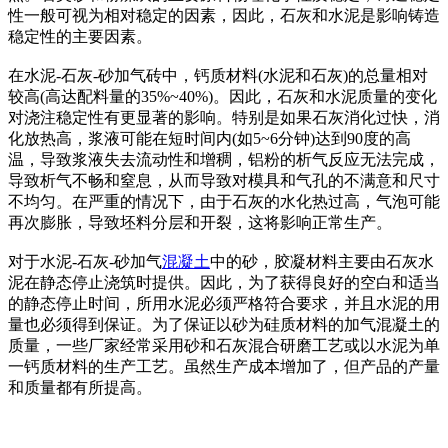
性一般可视为相对稳定的因素，因此，石灰和水泥是影响铸造
稳定性的主要因素。
在水泥-石灰-砂加气砖中，钙质材料(水泥和石灰)的总量相对
较高(高达配料量的35%~40%)。因此，石灰和水泥质量的变化
对浇注稳定性有更显著的影响。特别是如果石灰消化过快，消
化放热高，浆液可能在短时间内(如5~6分钟)达到90度的高
温，导致浆液失去流动性和增稠，铝粉的析气反应无法完成，
导致析气不畅和窒息，从而导致对模具和气孔的不满意和尺寸
不均匀。在严重的情况下，由于石灰的水化热过高，气泡可能
再次膨胀，导致坯料分层和开裂，这将影响正常生产。
对于水泥-石灰-砂加气
混凝土
中的砂，胶凝材料主要由石灰水
泥在静态停止浇筑时提供。因此，为了获得良好的空白和适当
的静态停止时间，所用水泥必须严格符合要求，并且水泥的用
量也必须得到保证。为了保证以砂为硅质材料的加气混凝土的
质量，一些厂家经常采用砂和石灰混合研磨工艺或以水泥为单
一钙质材料的生产工艺。虽然生产成本增加了，但产品的产量
和质量都有所提高。