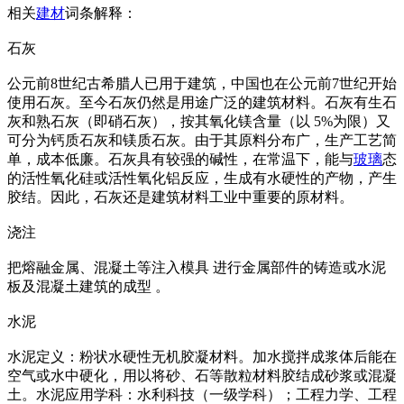
相关
建材
词条解释：
石灰
公元前8世纪古希腊人已用于建筑，中国也在公元前7世纪开始
使用石灰。至今石灰仍然是用途广泛的建筑材料。石灰有生石
灰和熟石灰（即硝石灰），按其氧化镁含量（以 5%为限）又
可分为钙质石灰和镁质石灰。由于其原料分布广，生产工艺简
单，成本低廉。石灰具有较强的碱性，在常温下，能与
玻璃
态
的活性氧化硅或活性氧化铝反应，生成有水硬性的产物，产生
胶结。因此，石灰还是建筑材料工业中重要的原材料。
浇注
把熔融金属、混凝土等注入模具 进行金属部件的铸造或水泥
板及混凝土建筑的成型 。
水泥
水泥定义：粉状水硬性无机胶凝材料。加水搅拌成浆体后能在
空气或水中硬化，用以将砂、石等散粒材料胶结成砂浆或混凝
土。水泥应用学科：水利科技（一级学科）；工程力学、工程