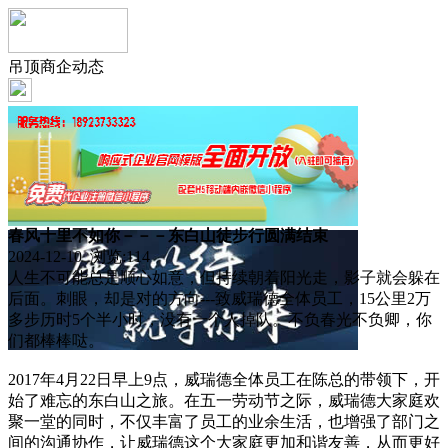
吊顶商企动态
春风十里不如你－－－东白山徒步行圆满结束
2024-12-10 浏览:
114
人生不可能总是顺心如意，但持续朝着阳光走，影子就会躲在
后面。刺眼，却是对的方向---致威瑞德全体员工，15公里2万
多步历时5个半小时，没有一个人掉队。不负春光不负卿，你
们都棒棒哒。
2017年4月22日早上9点，威瑞德全体员工在陈总的带领下，开
始了难忘的东白山之旅。在五一劳动节之际，威瑞德大家庭欢
聚一堂的同时，不仅丰富了员工的业余生活，也增强了部门之
间的沟通协作，让威瑞德这个大家庭更加和谐友善，从而更好