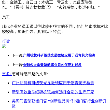
出；金德王，白云出；木德王，青云出，此皆应瑞德
也。”《晋书· 赫连勃勃载记》：“玄符瑞德，乾运有归。”
员工
现代企业的员工跟以往比较有很大的不同，他们的素质相对比
较较高，知识性强。具有以下特点：
打赏
下一篇:
广州明慧科研级荧光显微镜应用于沥青荧光检测
上一篇:
全球各大集装箱航运公司如何应对低谷
更多»
您可能感兴趣的文章:
广州明慧科研级荧光显微镜应用于沥青荧光检测
新型高效重型细碎机该如何选择合适的生产厂家
美阁门窗荣获铝门窗 “创新性品牌”引领门窗行业创新升
级