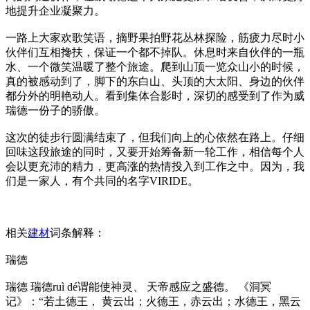
地提升企业凝聚力。
一路上大家欢歌笑语，摘野果拍野花丛林探险，筋疲力尽时小
伙伴们互相搀扶，保证一个都不掉队。休息时来自伙伴的一瓶
水、一个微笑温暖了整个旅途。爬到山顶一览众山小的时候，
真的被感动到了，脚下的东白山、头顶的大太阳、身边的伙伴
都分外的明艳动人。看到集体合影时，深切的感受到了作为威
瑞德一份子的骄傲。
这次的徒步行圆满结束了，但我们向上的心依然在路上。仔细
回味这段旅途的同时，又要开始筹备新一轮工作，相信每个人
会以更充沛的精力，更高涨的热情投入到工作之中。因为，我
们是一家人，有个共同的名字VIRIDE。
相关
建材
词条解释：
瑞德
瑞德 瑞德ruì dé谓能使神灵、 天帝感应之盛德。 《洞冥
记》：“若土德王， 黄云出；火德王，赤云出；水德王，黑云