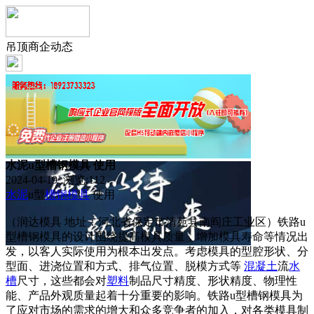
吊顶商企动态
水泥u型槽钢模具 使用
2024-04-19 浏览:
112
水泥
u型
槽钢
模具
使用
（润达模具 地址：河北省保定市清苑县南阎庄工业区）铁路u
型槽钢模具的设计围绕提高模具质量，增加模具寿命等情况出
发，以客人实际使用为根本出发点。考虑模具的型腔形状、分
型面、进浇位置和方式、排气位置、脱模方式等
混凝土
流
水
槽
尺寸，这些都会对
塑料
制品尺寸精度、形状精度、物理性
能、产品外观质量起着十分重要的影响。铁路u型槽钢模具为
了应对市场的需求的增大和众多竞争者的加入，对各类模具制