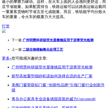
最小的摩擦力磙动。这样，在火车上面的人会感到更舒适，而
且节省能量。如果配置得当，铁路运输可以比路面运输运载同
一重量客货物时节省五至七成能量。而且，铁轨能平均分散火
车的重量，令火车的载重力大大提高。
打赏
下一篇:
广州明慧科研级荧光显微镜应用于沥青荧光检测
上一篇:
二级生物接触氧化处理工艺
更多»
您可能感兴趣的文章:
广州明慧科研级荧光显微镜应用于沥青荧光检测
新型高效重型细碎机该如何选择合适的生产厂家
美阁门窗荣获铝门窗 “创新性品牌”引领门窗行业创新升
级
青岛办公家具专业设备德国原装的威力Unicontrol6
闪光对焊机之液压系统介绍—苏州安嘉