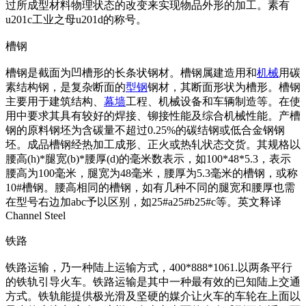
过所成型材料物理状态的改变来实现物品外形的加工。素有
u201c工业之母u201d的称号。
槽钢
槽钢是截面为凹槽形的长条状钢材。槽钢属建造用和
机械
用碳
素结构钢，是复杂断面的
型钢
钢材，其断面形状为槽形。槽钢
主要用于建筑结构、
幕墙
工程、机械设备和车辆制造等。在使
用中要求其具有较好的焊接、铆接性能及综合机械性能。产槽
钢的原料钢坯为含碳量不超过0.25%的碳结钢或低合金钢钢
坯。成品槽钢经热加工成形、正火或热轧状态交货。其规格以
腰高(h)*腿宽(b)*腰厚(d)的毫米数表示，如100*48*5.3，表示
腰高为100毫米，腿宽为48毫米，腰厚为5.3毫米的槽钢，或称
10#槽钢。腰高相同的槽钢，如有几种不同的腿宽和腰厚也需
在型号右边加abc予以区别，如25#a25#b25#c等。英文释译
Channel Steel
铁路
铁路运输，乃一种陆上运输方式，400*888*1061.以两条平行
的铁轨引导火车。铁路运输是其中一种最有效的已知陆上交通
方式。铁轨能提供极光滑及坚硬的媒介让火车的车轮在上面以