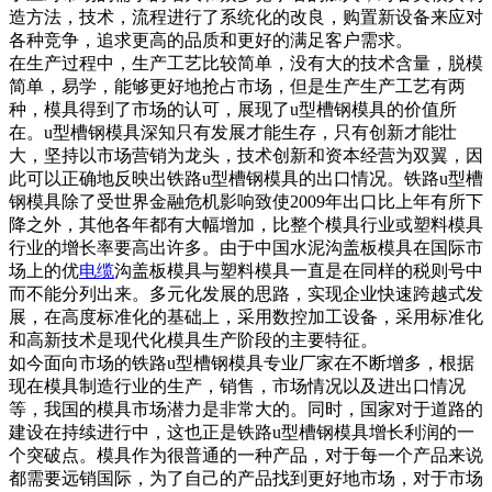
造方法，技术，流程进行了系统化的改良，购置新设备来应对
各种竞争，追求更高的品质和更好的满足客户需求。
在生产过程中，生产工艺比较简单，没有大的技术含量，脱模
简单，易学，能够更好地抢占市场，但是生产生产工艺有两
种，模具得到了市场的认可，展现了u型槽钢模具的价值所
在。u型槽钢模具深知只有发展才能生存，只有创新才能壮
大，坚持以市场营销为龙头，技术创新和资本经营为双翼，因
此可以正确地反映出铁路u型槽钢模具的出口情况。铁路u型槽
钢模具除了受世界金融危机影响致使2009年出口比上年有所下
降之外，其他各年都有大幅增加，比整个模具行业或塑料模具
行业的增长率要高出许多。由于中国水泥沟盖板模具在国际市
场上的优
电缆
沟盖板模具与塑料模具一直是在同样的税则号中
而不能分列出来。多元化发展的思路，实现企业快速跨越式发
展，在高度标准化的基础上，采用数控加工设备，采用标准化
和高新技术是现代化模具生产阶段的主要特征。
如今面向市场的铁路u型槽钢模具专业厂家在不断增多，根据
现在模具制造行业的生产，销售，市场情况以及进出口情况
等，我国的模具市场潜力是非常大的。同时，国家对于道路的
建设在持续进行中，这也正是铁路u型槽钢模具增长利润的一
个突破点。模具作为很普通的一种产品，对于每一个产品来说
都需要远销国际，为了自己的产品找到更好地市场，对于市场