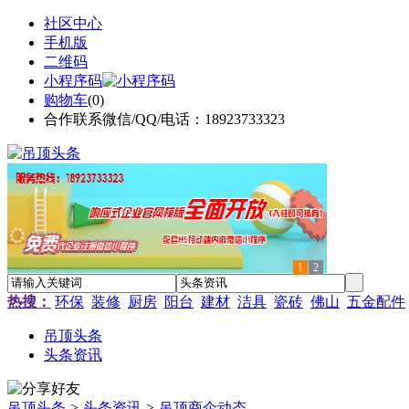
社区中心
手机版
二维码
小程序码
购物车
(
0
)
合作联系微信/QQ/电话：18923733323
1
2
热搜：
环保
装修
厨房
阳台
建材
洁具
瓷砖
佛山
五金配件
吊顶头条
头条资讯
吊顶头条
>
头条资讯
>
吊顶商企动态