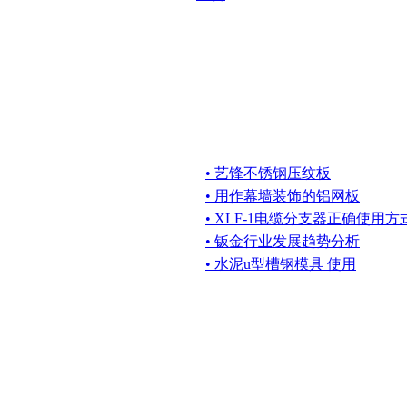
• 艺锋不锈钢压纹板
• 用作幕墙装饰的铝网板
• XLF-1电缆分支器正确使用
• 钣金行业发展趋势分析
• 水泥u型槽钢模具 使用