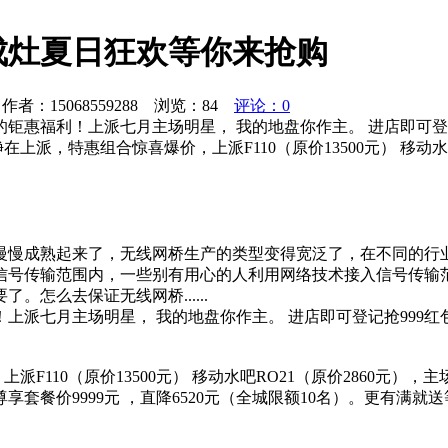
成灶夏日狂欢等你来抢购
者：15068559288 浏览：
84
评论：0
钜惠福利！上派七月主场明星， 我的地盘你作主。 进店即可登
派，特惠组合惊喜爆价，上派F110（原价13500元） 移动水吧R
慢慢成熟起来了，无线网桥生产的类型变得宽泛了，在不同的行
信号传输范围内，一些别有用心的人利用网络技术接入信号传输
怎么去保证无线网桥......
上派七月主场明星， 我的地盘你作主。 进店即可登记抢999
F110（原价13500元） 移动水吧RO21（原价2860元），主场
，主场尊享套餐价9999元 ，直降6520元（全城限额10名）。更有满就