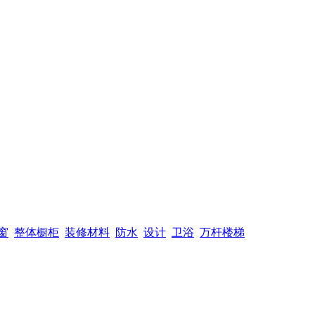
窗
整体橱柜
装修材料
防水
设计
卫浴
万杆楼梯