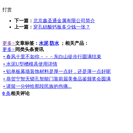
打赏
下一篇：
北京鑫圣通金属有限公司简介
上一篇：
穿孔硅酸钙板多少钱一张？
更多
>
文章标签：
水泥
防水
；相关产品：
更多
>
同类头条资讯
• 春风十里不如你－－－东白山徒步行圆满结束
• 水泥U型槽模具使用详情
• 铝单板幕墙装饰材料是厚一点好，还是薄一点好呢
• 恭贺宁智无锁孔智能门靠前届美食品鉴颁奖会圆满
• 请留一分钟给那段民族的伤痛...
0
条
相关评论