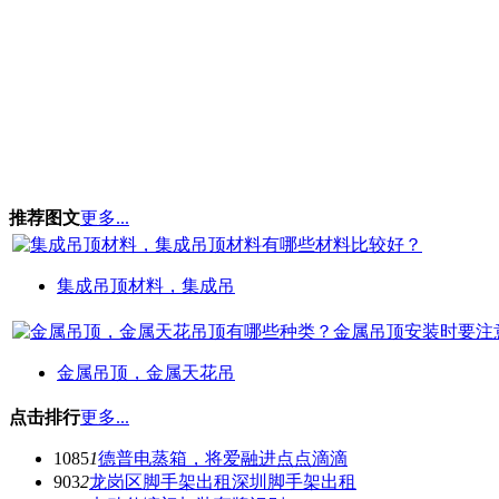
推荐图文
更多...
集成吊顶材料，集成吊
金属吊顶，金属天花吊
点击排行
更多...
1085
1
德普电蒸箱，将爱融进点点滴滴
903
2
龙岗区脚手架出租深圳脚手架出租