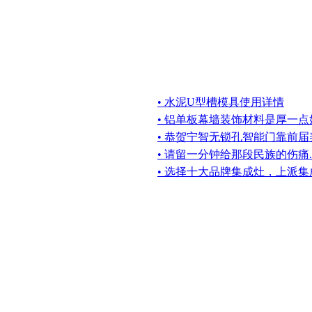
• 水泥U型槽模具使用详情
• 铝单板幕墙装饰材料是厚一
• 恭贺宁智无锁孔智能门靠前
• 请留一分钟给那段民族的伤痛..
• 选择十大品牌集成灶，上派