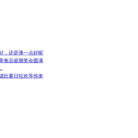
点好，还是薄一点好呢
届美食品鉴颁奖会圆满
.
集成灶夏日狂欢等你来