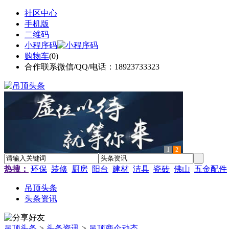
社区中心
手机版
二维码
小程序码
购物车
(
0
)
合作联系微信/QQ/电话：18923733323
1
2
热搜：
环保
装修
厨房
阳台
建材
洁具
瓷砖
佛山
五金配件
吊顶头条
头条资讯
吊顶头条
>
头条资讯
>
吊顶商企动态