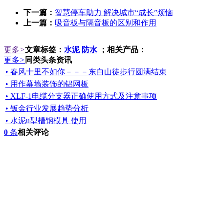
下一篇：
智慧停车助力 解决城市“成长”烦恼
上一篇：
吸音板与隔音板的区别和作用
更多
>
文章标签：
水泥
防水
；相关产品：
更多
>
同类头条资讯
• 春风十里不如你－－－东白山徒步行圆满结束
• 用作幕墙装饰的铝网板
• XLF-1电缆分支器正确使用方式及注意事项
• 钣金行业发展趋势分析
• 水泥u型槽钢模具 使用
0
条
相关评论