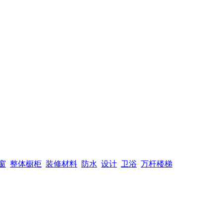
窗
整体橱柜
装修材料
防水
设计
卫浴
万杆楼梯