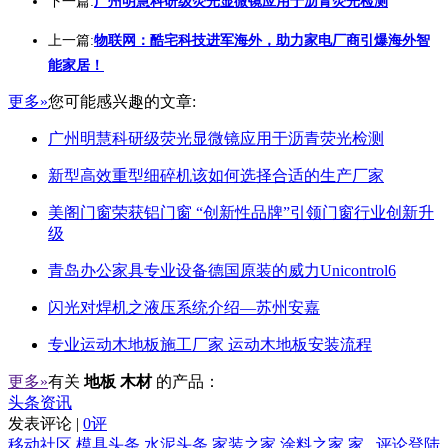
下一篇:
广州明慧科研级荧光显微镜应用于沥青荧光检测
上一篇:
物联网：酷宅科技进军海外，助力家电厂商引爆海外智
能家居！
更多»
您可能感兴趣的文章:
广州明慧科研级荧光显微镜应用于沥青荧光检测
新型高效重型细碎机该如何选择合适的生产厂家
美阁门窗荣获铝门窗 “创新性品牌”引领门窗行业创新升
级
青岛办公家具专业设备德国原装的威力Unicontrol6
闪光对焊机之液压系统介绍—苏州安嘉
专业运动木地板施工厂家 运动木地板安装流程
更多»
有关
地板 木材
的产品：
头条资讯
发表评论 |
0评
移动社区
模具头条
水泥头条
家装之家
涂料之家
家
评论登陆