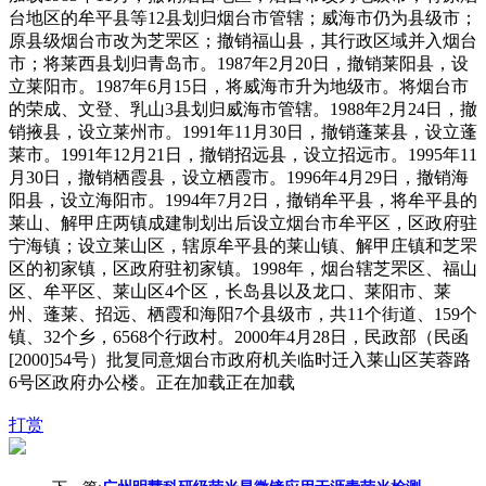
台地区的牟平县等12县划归烟台市管辖；威海市仍为县级市；
原县级烟台市改为芝罘区；撤销福山县，其行政区域并入烟台
市；将莱西县划归青岛市。1987年2月20日，撤销莱阳县，设
立莱阳市。1987年6月15日，将威海市升为地级市。将烟台市
的荣成、文登、乳山3县划归威海市管辖。1988年2月24日，撤
销掖县，设立莱州市。1991年11月30日，撤销蓬莱县，设立蓬
莱市。1991年12月21日，撤销招远县，设立招远市。1995年11
月30日，撤销栖霞县，设立栖霞市。1996年4月29日，撤销海
阳县，设立海阳市。1994年7月2日，撤销牟平县，将牟平县的
莱山、解甲庄两镇成建制划出后设立烟台市牟平区，区政府驻
宁海镇；设立莱山区，辖原牟平县的莱山镇、解甲庄镇和芝罘
区的初家镇，区政府驻初家镇。1998年，烟台辖芝罘区、福山
区、牟平区、莱山区4个区，长岛县以及龙口、莱阳市、莱
州、蓬莱、招远、栖霞和海阳7个县级市，共11个街道、159个
镇、32个乡，6568个行政村。2000年4月28日，民政部（民函
[2000]54号）批复同意烟台市政府机关临时迁入莱山区芙蓉路
6号区政府办公楼。正在加载正在加载
打赏