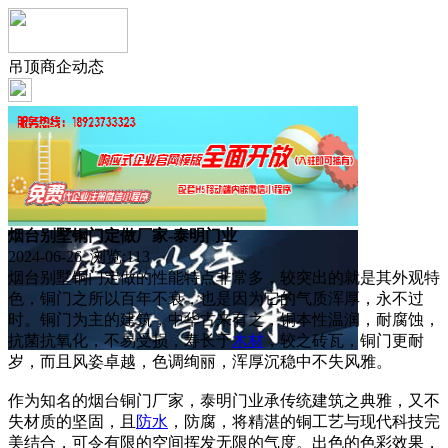
吊顶商企动态
烟台别墅铜门定做厂家-泰明门业
2024-06-26 浏览:
113
烟台别墅铜门定做的性能特点非常多，较突出的就是其外观特
色，铜门之所以百年不衰，也是因为它的气质浑厚，永不过
时。铜门为主的建筑，中华古来有之，铜本性温润，耐腐蚀，
抗菌抗氧化，不易受损，寿长于
木材
，较之砖瓦，铜门更耐
岁，而且风姿卓越，色调绚丽，浑厚沉稳中不失风雅。
作为知名的烟台铜门厂家，泰明门业承传统建筑之典雅，又不
失材质的坚固，且
防水
，防腐，将精湛的铜工艺与现代科技完
美结合，可令有限的空间挥发无限的气度。出色的色彩效果，