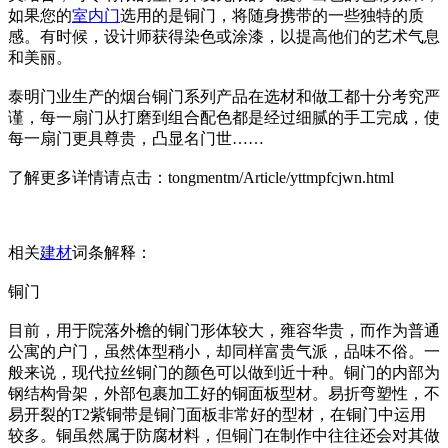
如果您的
室内门
选用的是铜门，将随身携带的一些独特的质
感。有时候，设计师获得染色或涂漆，以提高他们的艺术气息
和美丽。
泰明门业生产的烟台铜门系列产品在选材和做工都十分考究严
谨，每一扇门从打磨到组合配色都是经过细腻的手工完成，使
每一扇门更具尊贵，凸显名门世……
了解更多详情请点击：tongmentm/Article/yttmpfcjwn.html
相关
建材
词条解释：
铜门
目前，用于院落外檐的铜门形体较大，雍容华贵，而作为普通
公寓的户门，虽然体型稍小，却同样富贵气派，品味不俗。一
般来说，现代拉丝铜门的颜色可以做到近十种。铜门的内部为
钢结构骨架，外部包裹加工好的铜面板型材。易折弯塑性，不
易开裂的T2紫铜带是铜门面板非常好的型材，在铜门中运用
较多。铜虽然属于防腐材料，但铜门在制作中往往还会对其做