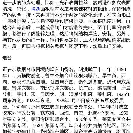
进一步的防腐处理。比如，先在表面拉丝，然后进行多次表面
清洗、钝化，
隔断
面板型材表层与腐蚀材料的接触，保持铜原
有的颜色。接下来再进行不少于两次的磷化处理，在表面形成
一层保护膜，这之后还要经过喷保护漆、1600摄氏度烘烤、自
然冷却等步骤，一樘成品铜门才能最终完成。至于门里的钢骨
架，都进行了热镀锌处理，然后将铜结构焊接、安装。另外，
与其他材质的门一样，铜门也要定制，工人现场勘察确定细部
尺寸后，再回去根据相关数据与图形下料，然后上门安装。
烟台
正在加载烟台市因境内烟台山得名。明洪武三十一年（1398
年），为预防倭寇，曾在今烟台山设狼烟墩台。早在商、西
周、春秋时为莱国地。战国属齐国。秦代属齐郡。汉代属东莱
郡。晋属东莱国。南北朝属东莱郡、长广郡。隋属莱州。唐属
登州、莱州。宋、元因之。明、清属登州府、莱州府。1925年
属东海道。1928年废道。1938年1月19日成立胶东军政委员
会。1941年2月6日成立胶东行政联合办事处。1942年7月成立
胶东区行政公署，辖东海、西海、南海、北海4个专区。1950
年建立文登、莱阳专区和烟台市。1956年文登、莱阳专区合并
为莱阳专区。1958年莱阳专区、烟台市合并为烟台地区。正在
加载1983年11月，撤销烟台地区，烟台市改为地级市；将原烟