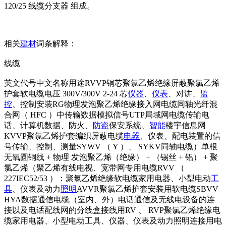
120/25 线缆分支器 组成。
相关
建材
词条解释：
线缆
英文代号中文名称用途RVVP铜芯聚氯乙烯绝缘屏蔽聚氯乙烯
护套软电缆电压 300V/300V 2-24 芯
仪器
、
仪表
、对讲、
监
控
、控制安装RG物理发泡聚乙烯绝缘接入网电缆同轴光纤混
合网（ HFC ）中传输数据模拟信号UTP局域网电缆传输电
话、计算机数据、防火、
防盗
保安系统、
智能
楼宇信息网
KVVP聚氯乙烯护套编织屏蔽电缆
电器
、仪表、配电装置的信
号传输、控制、测量SYWV （ Y ）、 SYKV同轴电缆）单根
无氧圆铜线 + 物理 发泡聚乙烯（绝缘） + （锡丝 + 铝） + 聚
氯乙烯（聚乙烯有线电视、宽带网专用电缆RVV （
227IEC52/53 ）：聚氯乙烯绝缘软电缆家用电器、小型电动
工
具
、仪表及动力
照明
AVVR聚氯乙烯护套安装用软电缆SBVV
HYA数据通信电缆（室内、外）电话通信及无线电设备的连
接以及电话配线网的分线盒接线用RV 、 RVP聚氯乙烯绝缘电
缆家用电器、小型电动工具、仪器、仪表及动力照明连接用电