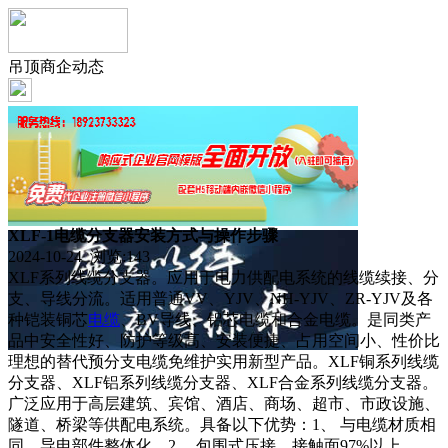
吊顶商企动态
XLF-1电缆分支器安装方式与操作步骤
2024-10-24 浏览:
143
XLF系列线缆分支器。应用于电力供配电系统的线缆续接、分
支、导线分流。适用普通VV、YJV、NH-YJV、ZR-YJV及各
种铠装铜芯
电缆
、BV导线、铝芯电缆和合金电缆。是同类产
品中安全性好、防护等级高、安装便捷、占用空间小、性价比
理想的替代预分支电缆免维护实用新型产品。XLF铜系列线缆
分支器、XLF铝系列线缆分支器、XLF合金系列线缆分支器。
广泛应用于高层建筑、宾馆、酒店、商场、超市、市政设施、
隧道、桥梁等供配电系统。具备以下优势：1、 与电缆材质相
同。导电部件整体化。2、 包围式压接，接触面97%以上。