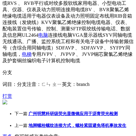
缆RVS 、 RVB平行或对绞多股软线家用电器、小型电动工
具、仪器、仪表及动力照明连接用电缆BV 、 BVR聚氯乙烯
绝缘电缆适用于电器仪表设备及动力照明固定布线用RIB音箱
连接线（发烧线）KVV聚氯乙烯绝缘控制电缆电器、仪表、
配电装置信号传输、控制、测量SFTP双绞线传输电话、数据
及信息网UL2464
电脑
连接线电脑VGA显示器线SYV同轴电缆
无线通讯、广播、监控系统工程和有关电子设备中传输射频信
号（含综合用同轴电缆）SDFAVP 、 SDFAVVP 、 SYFPY同
轴电缆，
电梯
专用JVPV 、 JVPVP 、 JVVP铜芯聚氯乙烯绝缘
及护套铜丝编织电子计算机控制电缆
分支
词目：分支注音：ㄈㄣ ㄓㄧ英文：branch
打赏
下一篇:
广州明慧科研级荧光显微镜应用于沥青荧光检测
上一篇:
地脚螺栓螺纹连接方式，螺栓紧固避免塔机事故发生