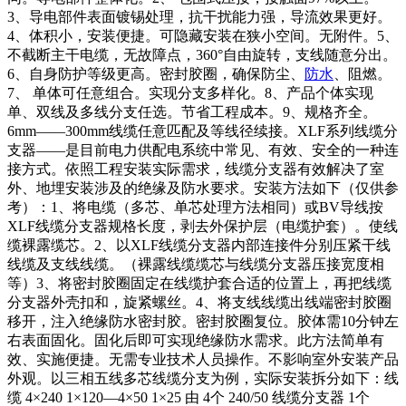
3、导电部件表面镀锡处理，抗干扰能力强，导流效果更好。
4、体积小，安装便捷。可隐藏安装在狭小空间。无附件。5、
不截断主干电缆，无故障点，360°自由旋转，支线随意分出。
6、自身防护等级更高。密封胶圈，确保防尘、
防水
、阻燃。
7、 单体可任意组合。实现分支多样化。8、产品个体实现
单、双线及多线分支任选。节省工程成本。9、规格齐全。
6mm——300mm线缆任意匹配及等线径续接。XLF系列线缆分
支器——是目前电力供配电系统中常见、有效、安全的一种连
接方式。依照工程安装实际需求，线缆分支器有效解决了室
外、地埋安装涉及的绝缘及防水要求。安装方法如下（仅供参
考）：1、将电缆（多芯、单芯处理方法相同）或BV导线按
XLF线缆分支器规格长度，剥去外保护层（电缆护套）。使线
缆裸露缆芯。2、以XLF线缆分支器内部连接件分别压紧干线
线缆及支线线缆。（裸露线缆缆芯与线缆分支器压接宽度相
等）3、将密封胶圈固定在线缆护套合适的位置上，再把线缆
分支器外壳扣和，旋紧螺丝。4、将支线线缆出线端密封胶圈
移开，注入绝缘防水密封胶。密封胶圈复位。胶体需10分钟左
右表面固化。固化后即可实现绝缘防水需求。此方法简单有
效、实施便捷。无需专业技术人员操作。不影响室外安装产品
外观。以三相五线多芯线缆分支为例，实际安装拆分如下：线
缆 4×240 1×120—4×50 1×25 由 4个 240/50 线缆分支器 1个