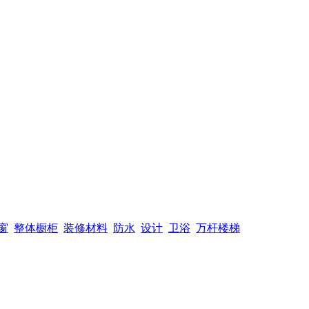
窗
整体橱柜
装修材料
防水
设计
卫浴
万杆楼梯