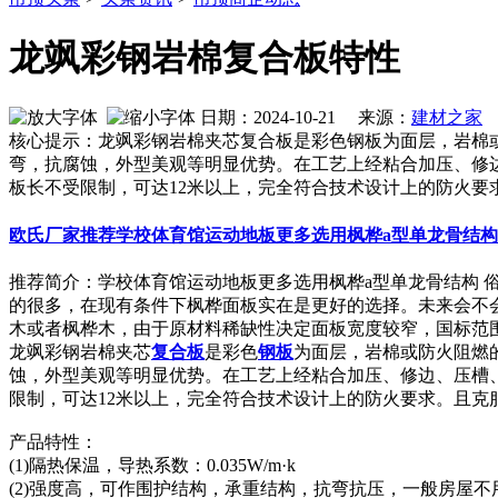
龙飒彩钢岩棉复合板特性
日期：2024-10-21 来源：
建材之家
作
核心提示：龙飒彩钢岩棉夹芯复合板是彩色钢板为面层，岩棉
弯，抗腐蚀，外型美观等明显优势。在工艺上经粘合加压、修
板长不受限制，可达12米以上，完全符合技术设计上的防火要
欧氏厂家推荐学校体育馆运动地板更多选用枫桦a型单龙骨结构
推荐简介：学校体育馆运动地板更多选用枫桦a型单龙骨结构
的很多，在现有条件下枫桦面板实在是更好的选择。未来会不
木或者枫桦木，由于原材料稀缺性决定面板宽度较窄，国标范围60mm-
龙飒彩钢岩棉夹芯
复合板
是彩色
钢板
为面层，岩棉或防火阻燃
蚀，外型美观等明显优势。在工艺上经粘合加压、修边、压槽
限制，可达12米以上，完全符合技术设计上的防火要求。且克
产品特性：
(1)隔热保温，导热系数：0.035W/m·k
(2)强度高，可作围护结构，承重结构，抗弯抗压，一般房屋不