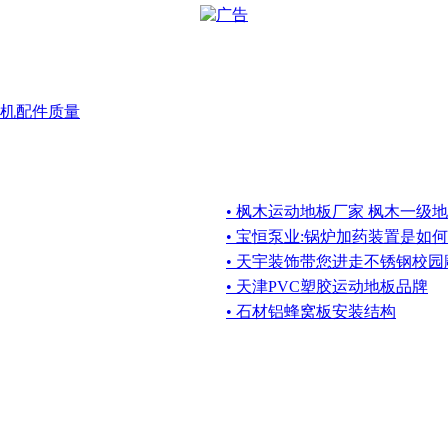
机配件质量
• 枫木运动地板厂家 枫木一级
• 宝恒泵业:锅炉加药装置是如
• 天宇装饰带您进走不锈钢校园
• 天津PVC塑胶运动地板品牌
• 石材铝蜂窝板安装结构