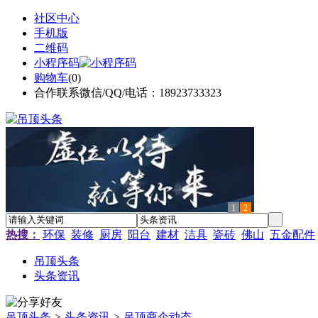
社区中心
手机版
二维码
小程序码
购物车
(
0
)
合作联系微信/QQ/电话：18923733323
1
2
热搜：
环保
装修
厨房
阳台
建材
洁具
瓷砖
佛山
五金配件
吊顶头条
头条资讯
吊顶头条
>
头条资讯
>
吊顶商企动态