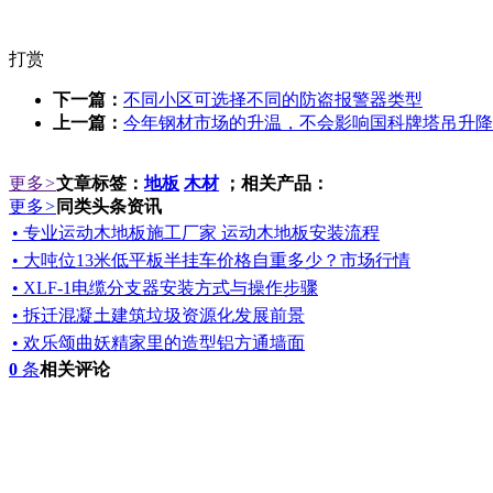
打赏
下一篇：
不同小区可选择不同的防盗报警器类型
上一篇：
今年钢材市场的升温，不会影响国科牌塔吊升降
更多
>
文章标签：
地板
木材
；相关产品：
更多
>
同类头条资讯
• 专业运动木地板施工厂家 运动木地板安装流程
• 大吨位13米低平板半挂车价格自重多少？市场行情
• XLF-1电缆分支器安装方式与操作步骤
• 拆迁混凝土建筑垃圾资源化发展前景
• 欢乐颂曲妖精家里的造型铝方通墙面
0
条
相关评论