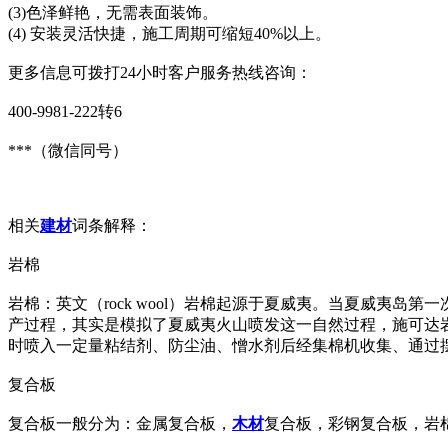
(3)色泽鲜艳，无需表面装饰。
(4) 安装灵活快捷，施工周期可缩短40%以上。
更多信息可拨打24小时客户服务热线咨询：
400-9981-222转6
***（微信同号）
相关
建材
词条解释：
岩棉
岩棉：英文（rock wool）岩棉起源于夏威夷。当夏威夷
产过程，其实是模拟了夏威夷火山喷发这一自然过程，施可达岩
时喷入一定量粘结剂、防尘油、憎水剂后经集棉机收集、通过
复合板
复合板一般分为：金属复合板，
木材
复合板，彩钢复合板，岩