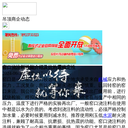
吊顶商企动态
窑口浇注料性能介绍及抗热震稳定性
2024-06-30 浏览:
117
窑口是一个窑的受力较远端，这个地方承受来自
机械
应力和热
应力，工况复杂，所以选择耐火浇注料窑慎重。以回转窑的窑
口来说。我公司生产的窑口用耐火浇注料在出厂使用前，进行
试块检验。模拟实际过程中的生产情况或者在与生产中相同的
压力、温度下进行严格的实验再出厂。一般窑口浇注料在使用
中都是以水为介质的。考虑到浇注料的流动性，必须严格控制
加水量，必要时候要用到减水剂。推荐使用刚玉低
水泥
耐火浇
注料，兼顾了耐高温、抗磨损、抗热震的功能。窑口浇注料的
选择就称为了一个相当重要的事情。因为窑口尤其是前窑口是