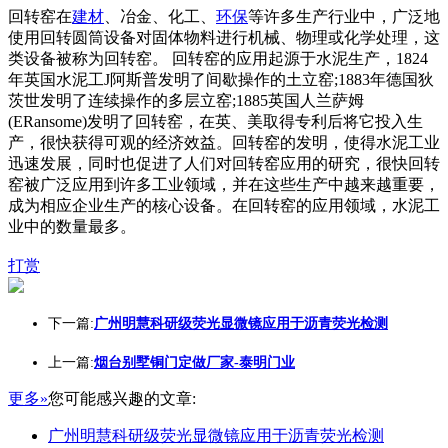
回转窑在
建材
、冶金、化工、
环保
等许多生产行业中，广泛地
使用回转圆筒设备对固体物料进行机械、物理或化学处理，这
类设备被称为回转窑。 回转窑的应用起源于水泥生产，1824
年英国水泥工J阿斯普发明了间歇操作的土立窑;1883年德国狄
茨世发明了连续操作的多层立窑;1885英国人兰萨姆
(ERansome)发明了回转窑，在英、美取得专利后将它投入生
产，很快获得可观的经济效益。回转窑的发明，使得水泥工业
迅速发展，同时也促进了人们对回转窑应用的研究，很快回转
窑被广泛应用到许多工业领域，并在这些生产中越来越重要，
成为相应企业生产的核心设备。在回转窑的应用领域，水泥工
业中的数量最多。
打赏
下一篇:
广州明慧科研级荧光显微镜应用于沥青荧光检测
上一篇:
烟台别墅铜门定做厂家-泰明门业
更多»
您可能感兴趣的文章:
广州明慧科研级荧光显微镜应用于沥青荧光检测