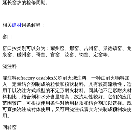
延长窑炉的检修周期。
相关
建材
词条解释：
窑口
窑口按类别可以分为：耀州窑、邢窑、吉州窑、景德镇窑、龙
泉窑、磁州窑、哥窑、官窑、汝窑、钧窑、定窑等。
浇注料
浇注料refractory castables又称耐火浇注料。一种由耐火物料加
入一定量结合剂制成的粒状和粉状材料。具有较高流动性，适
用于以浇注方式成型的不定形耐火材料。同其他不定形耐火材
料相比，结合剂和水分含量较高，故流动性较好。它们的应用
范围较广，可根据使用条件对所用材质和结合剂加以选择。既
可直接浇注成衬体使用，又可用浇注或震实方法制成预制块使
用。
回转窑