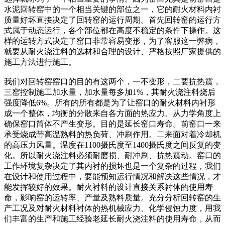
水泥回转窑中的一个相当关键的部位之一，它的耐火材料内衬
质量好坏直接决定了回转窑的运行周期。首先回转窑的运行方
式属于动态运行，各个部位都在高度不稳定的条件下操作。这
样的运转方式决定了窑口非常容易变形，为了客服这一弊病，
就要从耐火浇注料的选材和合理的设计、严格按照厂家提供的
施工方法进行施工。
我们对回转窑窑口的目的有这两个，一不变形，二要抗热震，
三窑控制施工加水量，加水量每多加1%，其耐火浇注料烧后
强度降低6%。所有的所有都是为了让窑口的耐火材料内衬形
成一个整体，均衡的分散来自各方面的热应力。从力学角度上
确保窑口筒体不产生变形。目的是延长窑口寿命。前窑口一来
承受烧成带高温熟料的热负荷、冲刷作用。二来面对着冷却机
的高压力风量。温度在1100摄氏度至1400摄氏度之间反复的变
化。所以耐火浇注料必须耐磨损、耐冲刷、抗热震动。窑口的
工作环境复杂决定了其内衬的损坏也是一个复杂的过程，我们
在设计和使用过程中，要能预知运行情况和解决这些情况，才
能发挥较好的效果。耐火衬料的设计直接关系衬体的使用寿
命，影响窑的运转率、产量及熟料质量。充分分析回转窑的生
产工况及对耐火材料衬体的热机械应力、化学侵蚀力度，用我
们丰富的生产和施工经验老延长耐火浇注料的使用寿命，从而