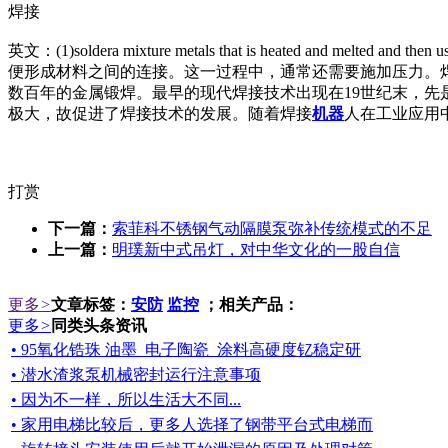
焊接
英文：(1)soldera mixture me
tals that is heated and melted and then u
便形成材料之间的连接。这一过程中，通常还需要施加压力。
数百年的金属锻焊。最早的现代焊接技术出现在19世纪末，先
极大，故促进了焊接技术的发展。随着焊接
机器
人在工业应用
打赏
下一篇：
索菲科不锈钢气动隔膜泵弥补传统模式的不足
上一篇：
明璞新中式吊灯，对中华文化的一股自信
更多
>
文章标签：
安防
监控
；相关产品：
更多
>
同类头条资讯
• 95氧化锆珠 油墨_电子陶瓷_涂料高硬度钇稳定研
• 潜水渣浆泵机械密封运行注意事项
• 因为不一样，所以生活大不同...
• 家用电梯比较后，更多人选择了钢带平台式电梯而