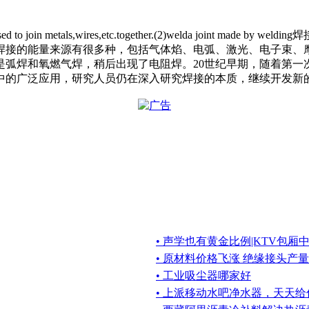
sed to join me
tals,wires,etc.together.(2)welda join
焊接的能量来源有很多种，包括气体焰、电弧、激光、电子束、摩
是弧焊和氧燃气焊，稍后出现了电阻焊。20世纪早期，随着第
中的广泛应用，研究人员仍在深入研究焊接的本质，继续开发新
• 声学也有黄金比例|KTV包
• 原材料价格飞涨 绝缘接头产
• 工业吸尘器哪家好
• 上派移动水吧净水器，天天