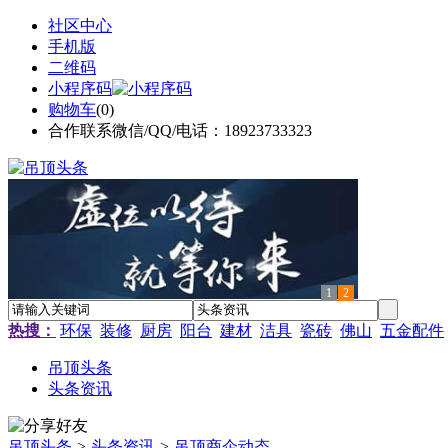
社区中心
手机版
二维码
小程序码
购物车
(
0
)
合作联系微信/QQ/电话：18923733323
1
2
热搜：
环保
装修
厨房
阳台
建材
洁具
瓷砖
佛山
五金配件
吊顶头条
头条资讯
吊顶头条
>
头条资讯
>
吊顶商企动态