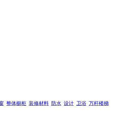
窗
整体橱柜
装修材料
防水
设计
卫浴
万杆楼梯