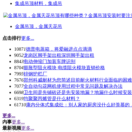
集成吊顶材料，集成吊
金属吊顶，金属天花吊
点击排行
更多...
1087
1
德普电蒸箱，将爱融进点点滴滴
905
2
龙岗区脚手架出租深圳脚手架出租
884
3
电动伸缩门加装车牌识别
870
4
膨胀型阻火模块 电缆阻火模块直销价格
799
5
锌钢护栏厂
767
6
郑州科威耐材为您简述目前耐火材料行业面临的困难
707
7
全自动勾花网机使用过程中常见问题及解决办法
669
8
卫生间是先铺砖还是先安装地漏？地漏什么时候安装
631
9
均聚聚丙烯管是什么材料？
617
10
康内分体式集成灶：别人家的厨房没什么好羡慕的
更多...
内事
更多...
最新视频
更多...