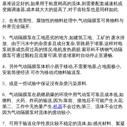
基准设定好的,如果用于粘度稍高的流体,则需要配套减速机或
变频调速器,成本就大大的提高了,对于齿轮泵也是同样如此.
2、在有危害性、腐蚀性的物料处理中,气动隔膜泵可将物料与
外界完全隔开.
3、气动隔膜泵在工地恶劣的地方,如建筑工地、工矿的 废水排
放、由于污水中的杂质多且成分复杂,管路易于堵塞,这样对电
泵就形成负荷过高的情况,电机发热易损.索菲科不锈钢气动隔
膜泵可通过颗粒且流量可调,管道堵塞时自动停止至通畅.
4、另外气动隔膜泵体积小易于移动,不需要地基,占地面极小,
安装简便经济.可作为移动式物料输送泵.
5、或是一些试验中保证没有杂质污染原料.
6、气动隔膜泵在易燃易爆的环境中用气动泵可靠且成本低,如
燃料、火药、炸药的输送,因为:靠前、接地后不可能产生火花;
第二、工作中无热量产生,
机器
不会过热;第三、流体不会过热
因为气动隔膜泵对流体的搅动较小.
7、可用于输送化学性质比较不稳定的流体,如:感光材料、絮凝