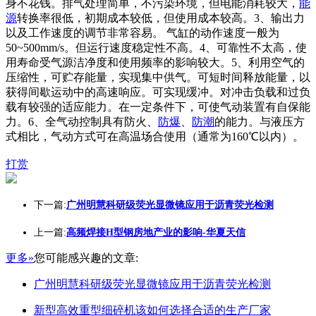
身不花钱。排气处理简单，不污染环境，但电能消耗较大，
能
源
转换率很低，初期成本较低，但使用成本较高。3、输出力
以及工作速度的调节非常容易。 气缸的动作速度一般为
50~500mm/s。但运行速度稳定性不高。4、可靠性不太高，使
用寿命受气源洁净度和使用频率的影响较大。5、利用空气的
压缩性，可贮存能量，实现集中供气。可短时间释放能量，以
获得间歇运动中的高速响应。可实现缓冲。对冲击负载和过负
载有较强的适应能力。在一定条件下，可使气动装置有自保能
力。6、全气动控制具有防火、
防爆
、
防潮
的能力。与液压方
式相比，气动方式可在高温场合使用（通常为160℃以内）。
打赏
下一篇:
广州明慧科研级荧光显微镜应用于沥青荧光检测
上一篇:
高频焊接H型钢房地产业的影响-华夏天信
更多»
您可能感兴趣的文章:
广州明慧科研级荧光显微镜应用于沥青荧光检测
新型高效重型细碎机该如何选择合适的生产厂家