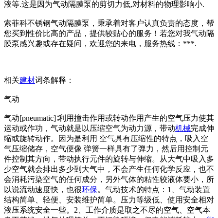
液等.这是因为气动隔膜泵的剪切力低,对材料的物理影响小.
索菲科不锈钢气动隔膜泵，秉承着对客户认真负责的态度，帮
您买到性价比高的产品，提供较贴心的服务！若您对我气动隔
膜泵感兴趣或存在疑问，欢迎您的来电，服务热线：***.
相关
建材
词条解释：
气动
气动[pneumatic]∶利用撞击作用或转动作用产生的空气压力使其
运动或作功，气动就是以压缩空气为动力源，带动
机械
完成伸
缩或旋转动作。因为是利用 空气具有压缩性的特点，吸入空
气压缩储存，空气便像 弹簧一样具有了弹力，然后用控制元
件控制其方向，带动执行元件的旋转与伸缩。从大气中吸入多
少空气就会排出多少到大气中，不会产生任何化学反应，也不
会消耗污染空气的任何成分，另外气体的粘性较液体要小，所
以说流动速度快，也很
环保
。气动技术的特点：1、气动装置
结构简单、轻便、安装维护简单。压力等级低、使用安全相对
液压系统安全一些。2、工作介质是取之不尽的空气、空气本