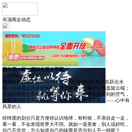
吊顶商企动态
因为不一样，所以生活大不同...
2024-08-25 浏览:
95
你坐在办公室里正在写PPT时，阿拉斯加的鳕鱼正在跃出水
面；白马雪山的金丝猴刚好爬上树尖；西藏的山鹰盘旋云端；
尼泊尔的背包客端起酒杯在火堆旁；喷着香水闻不到的空气，
穿着高跟鞋走不到的路——世界就是如此大不同！——心中有
风景的人
经纬度的划分只是方便你认识地球，有时候，不亲自走一走，
看一看，不会发现世界大不同。就如一道美食，别人说好吃，
自己不尝尝，怎么知道自己的味蕾是否与别人不一样呢？