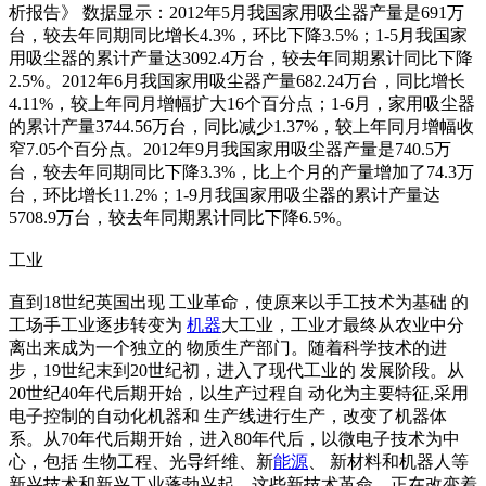
析报告》 数据显示：2012年5月我国家用吸尘器产量是691万
台，较去年同期同比增长4.3%，环比下降3.5%；1-5月我国家
用吸尘器的累计产量达3092.4万台，较去年同期累计同比下降
2.5%。2012年6月我国家用吸尘器产量682.24万台，同比增长
4.11%，较上年同月增幅扩大16个百分点；1-6月，家用吸尘器
的累计产量3744.56万台，同比减少1.37%，较上年同月增幅收
窄7.05个百分点。2012年9月我国家用吸尘器产量是740.5万
台，较去年同期同比下降3.3%，比上个月的产量增加了74.3万
台，环比增长11.2%；1-9月我国家用吸尘器的累计产量达
5708.9万台，较去年同期累计同比下降6.5%。
工业
直到18世纪英国出现 工业革命，使原来以手工技术为基础 的
工场手工业逐步转变为
机器
大工业，工业才最终从农业中分
离出来成为一个独立的 物质生产部门。随着科学技术的进
步，19世纪末到20世纪初，进入了现代工业的 发展阶段。从
20世纪40年代后期开始，以生产过程自 动化为主要特征,采用
电子控制的自动化机器和 生产线进行生产，改变了机器体
系。从70年代后期开始，进入80年代后，以微电子技术为中
心，包括 生物工程、光导纤维、新
能源
、 新材料和机器人等
新兴技术和新兴工业蓬勃兴起。这些新技术革命，正在改变着