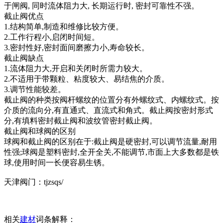
于闸阀, 同时流体阻力大, 长期运行时, 密封可靠性不强。
截止阀优点
1.结构简单,制造和维修比较方便。
2.工作行程小,启闭时间短。
3.密封性好,密封面间磨擦力小,寿命较长。
截止阀缺点
1.流体阻力大,开启和关闭时所需力较大。
2.不适用于带颗粒、粘度较大、易结焦的介质。
3.调节性能较差。
截止阀的种类按阀杆螺纹的位置分有外螺纹式、内螺纹式。按
介质的流向分,有直通式、直流式和角式。截止阀按密封形式
分,有填料密封截止阀和波纹管密封截止阀。
截止阀和球阀的区别
球阀和截止阀的区别在于:截止阀是硬密封,可以调节流量,耐用
性强;球阀是塑料密封,全开全关,不能调节,市面上大多数都是铁
球,使用时间一长便容易生锈。
天津阀门：tjzsqs/
相关
建材
词条解释：