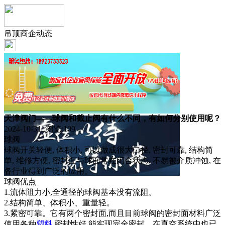
吊顶商企动态
天津阀门——球阀和截止阀有什么不同，有如何分别使用呢？
2024-10-31 浏览:
109
球阀
球阀开关轻便, 体积小, 可以做成很大口径, 密封可靠, 结构简
单, 维修方便, 密封面与球面常在闭合状态, 不易被介质冲蚀, 在
各行业得到广泛的应用。
球阀优点
1.流体阻力小,全通径的球阀基本没有流阻。
2.结构简单、体积小、重量轻。
3.紧密可靠。它有两个密封面,而且目前球阀的密封面材料广泛
使用各种
塑料
,密封性好,能实现完全密封。在真空系统中也已