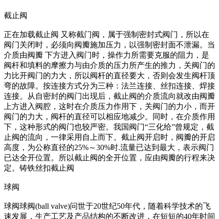
截止阀
正在加载截止阀 又称截门阀，属于强制密封式阀门，所以在
阀门关闭时，必须向阀瓣施加压力，以强制密封面不泄漏。当
介质由阀瓣 下方进入阀门时，操作力所需要克服的阻力，是
阀杆和填料的摩擦力与由介质的压力所产生的推力，关阀门的
力比开阀门的力大，所以阀杆的直径要大，否则会发生阀杆顶
弯的故障。按连接方式分为三种：法兰连接、丝扣连接、焊接
连接。从自密封的阀门出现后，截止阀的介质流向就改由阀瓣
上方进入阀腔，这时在介质压力作用下，关阀门的力小，而开
阀门的力大，阀杆的直径可以相应地减少。同时，在介质作用
下，这种形式的阀门也较严密。我国阀门“三化给”曾规定，截
止阀的流向，一律采用自上而下。截止阀开启时，阀瓣的开启
高度，为公称直径的25%～30%时.流量已达到最大，表示阀门
已达全开位置。所以截止阀的全开位置，应由阀瓣的行程来决
定。铸铁丝扣截止阀
球阀
球阀球阀(ball valve)问世于20世纪50年代，随着科学技术的飞
速发展，生产工艺及产品结构的不断改进，在短短的40年时间