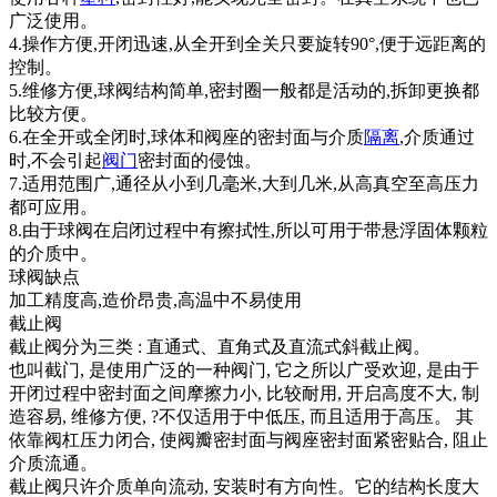
广泛使用。
4.操作方便,开闭迅速,从全开到全关只要旋转90°,便于远距离的
控制。
5.维修方便,球阀结构简单,密封圈一般都是活动的,拆卸更换都
比较方便。
6.在全开或全闭时,球体和阀座的密封面与介质
隔离
,介质通过
时,不会引起
阀门
密封面的侵蚀。
7.适用范围广,通径从小到几毫米,大到几米,从高真空至高压力
都可应用。
8.由于球阀在启闭过程中有擦拭性,所以可用于带悬浮固体颗粒
的介质中。
球阀缺点
加工精度高,造价昂贵,高温中不易使用
截止阀
截止阀分为三类 : 直通式、直角式及直流式斜截止阀。
也叫截门, 是使用广泛的一种阀门, 它之所以广受欢迎, 是由于
开闭过程中密封面之间摩擦力小, 比较耐用, 开启高度不大, 制
造容易, 维修方便, ?不仅适用于中低压, 而且适用于高压。 其
依靠阀杠压力闭合, 使阀瓣密封面与阀座密封面紧密贴合, 阻止
介质流通。
截止阀只许介质单向流动, 安装时有方向性。它的结构长度大