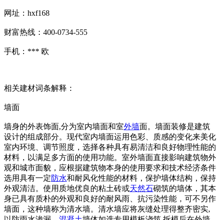
网址：hxf168
财富热线：400-0734-555
手机：*** 欧
相关建材词条解释：
墙面
墙身的外表饰面,分为室内墙面和室
外墙
面。墙面装修是建筑
设计的组成部分。现代室内墙面运用色彩、质感的变化来美化
室内环境、调节照度，选择各种具有易清洁和良好物理性能的
材料，以满足多方面的使用功能。室外墙面直接影响建筑物外
观和城市面貌，应根据建筑物本身的使用要求和技术经济条件
选用具有一定
防水
和耐风化性能的材料，保护墙体结构，保持
外观清洁。使用质地优良的粘土砖或
天然石
砌筑的墙体，其本
身已具有质朴的外观和良好的耐风雨、抗污染性能，可不另作
墙面，这种墙称为清水墙。清水墙应将灰缝处理得整齐密实,
以防雨水渗漏。
混凝土
墙体如选专用模板浇筑,拆模后在外墙