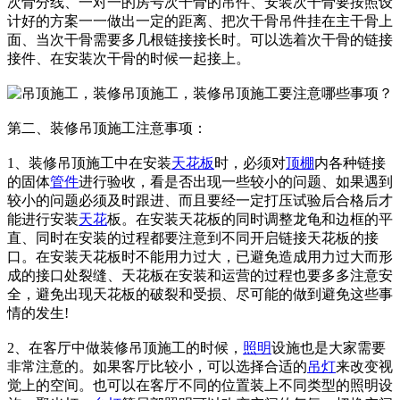
次骨分线、一对一的房号次干骨的吊件、安装次干骨要按照设
计好的方案一一做出一定的距离、把次干骨吊件挂在主干骨上
面、当次干骨需要多几根链接接长时。可以选着次干骨的链接
接件、在安装次干骨的时候一起接上。
第二、装修吊顶施工注意事项：
1、装修吊顶施工中在安装
天花板
时，必须对
顶棚
内各种链接
的固体
管件
进行验收，看是否出现一些较小的问题、如果遇到
较小的问题必须及时跟进、而且要经一定打压试验后合格后才
能进行安装
天花
板。在安装天花板的同时调整龙龟和边框的平
直、同时在安装的过程都要注意到不同开启链接天花板的接
口。在安装天花板时不能用力过大，已避免造成用力过大而形
成的接口处裂缝、天花板在安装和运营的过程也要多多注意安
全，避免出现天花板的破裂和受损、尽可能的做到避免这些事
情的发生!
2、在客厅中做装修吊顶施工的时候，
照明
设施也是大家需要
非常注意的。如果客厅比较小，可以选择合适的
吊灯
来改变视
觉上的空间。也可以在客厅不同的位置装上不同类型的照明设