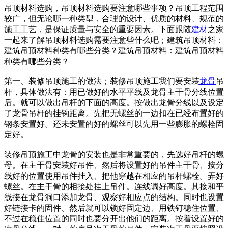
吊顶材料选购，吊顶材料选购要注意哪些事项？吊顶工程范围
较广，但无论哪一种类型，合理的设计、优质的材料、规范的
施工工艺，是保证质量与安全的重要因素。下面跟随
建材
之家
一起来了解吊顶材料选购需要注意些什么吧；建筑吊顶材料：
建筑吊顶材料种类有哪些分类？建筑吊顶材料：建筑吊顶材料
种类有哪些分类？
第一、装修吊顶施工的做法；装修吊顶施工我们要安装
龙骨
吊
杆，具体做法有：用已做好的水平平线及龙骨主干骨分线位置
后。就可以做出吊杆的下面的高度。按做出龙骨分线以及设定
了龙骨吊杆的挂钩距离。先把无螺丝的一边扣在已经布置好的
钢条安置好。还未安置的好的螺丝可以先用一些膨胀的螺栓固
定好。
装修吊顶施工中龙骨的安装也是非常重要的，先选好吊杆的螺
母。在主干骨安装好吊件、然后将设置好的吊件主干骨、按分
线好的位置使用吊件挂入、把他穿越在相应的吊杆螺栓。弄好
螺丝。在主干骨的相接处挂上吊件。连线调好高度。其接和平
线接在龙骨洞口添加龙骨、观察好相应点的结构。同时也设置
好链接卡的固件、然后就可以锁好固定边、用铁钉稳住位置、
不过在稳住位置的同时也要分开出他们的距离。按着设置好的