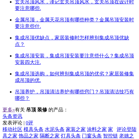
玄关吊顶风水，谨记玄关吊顶风水，玄关吊顶在设计时
要注意哪些.
金属吊顶，金属天花吊顶有哪些种类？金属吊顶安装时
要注意些什.
集成吊顶优缺点，家居装修时怎样辨别集成吊顶优缺
点？
集成吊顶安装，集成吊顶安装要注意些什么？集成吊顶
安装四大注.
集成吊顶选购，如何辨别集成吊顶的优劣？家居装修集
成吊顶的优.
吊顶养护，吊顶清洁养护有哪些窍门？吊顶清洁技巧有
哪些？
更多»
有关
吊顶 装修
的产品：
头条资讯
发表评论 |
0评
移动社区
模具头条
水泥头条
家装之家
涂料之家
家
评论登陆
具之家
饰品之家
隔断之家
灯具头条
门窗头条
智控链
老姚之