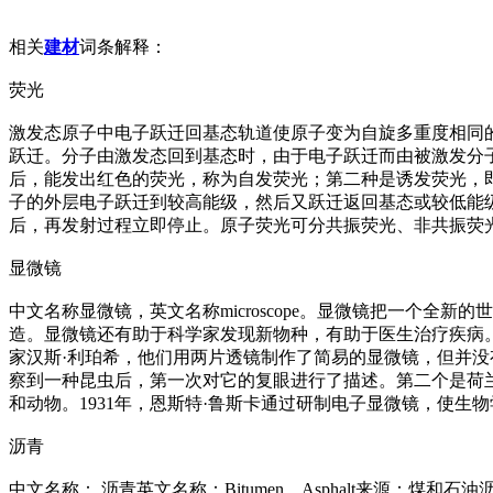
相关
建材
词条解释：
荧光
激发态原子中电子跃迁回基态轨道使原子变为自旋多重度相同的
跃迁。分子由激发态回到基态时，由于电子跃迁而由被激发分
后，能发出红色的荧光，称为自发荧光；第二种是诱发荧光，
子的外层电子跃迁到较高能级，然后又跃迁返回基态或较低能
后，再发射过程立即停止。原子荧光可分共振荧光、非共振荧
显微镜
中文名称显微镜，英文名称microscope。显微镜把一个
造。显微镜还有助于科学家发现新物种，有助于医生治疗疾病。
家汉斯·利珀希，他们用两片透镜制作了简易的显微镜，但并没
察到一种昆虫后，第一次对它的复眼进行了描述。第二个是荷兰亚
和动物。1931年，恩斯特·鲁斯卡通过研制电子显微镜，使生
沥青
中文名称： 沥青英文名称：Bitumen、Asphalt来源：