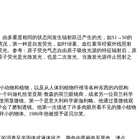
由多重度相同的状态间发生辐射跃迁产生的光，如S1→S0的
情况，第一种是自发荧光，如叶绿素、血红素等经紫外线照射
荧光。参考：原子荧光气态自由原子吸收光源的特征辐射后，原
原子荧光是光致发光，也是二次发光。当激发光源停止照射之
”微小动物和植物，以及从人体到植物纤维等各种东西的内部构
一个叫做札恰里亚斯·詹森的荷兰眼镜商，或者另一位荷兰科学
使用显微镜。第一个是意大利科学家伽利略。他通过显微镜观
自己学会了磨制透镜。他第一次描述了许多肉眼所看不见的微小植物
小的物体。1986年他被授予诺贝尔奖。
：常温下的沥青呈半固体或液体状态，颜色由黑褐色至黑色。沸点