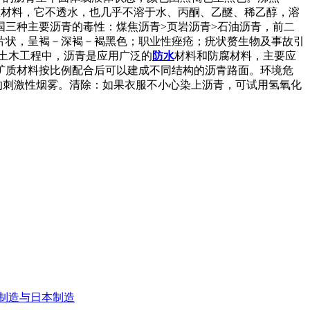
)溶解性：属于憎水性材料，它不透水，也几乎不溶于水、丙酮、乙醚、稀乙醇，溶
三种主要沥青的毒性：煤焦沥青>页岩沥青>石油沥青，前二
片状，呈褐－深褐－褐黑色；职业性痤疮；疣状赘生物及事故引
土木工程中，沥青是应用广泛的
防水
材料和防腐材料，主要应
矿质材料按比例配合后可以建成不同结构的沥青路面。环境危
的刺激性烟雾。清除：如果衣服不小心染上沥青，可试用氢氧化
国制造与日本制造