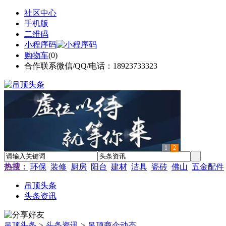
社区中心
手机版
二维码
小程序码
购物车
(
0
)
合作联系微信/QQ/电话：18923733323
1
2
热搜：
环保
装修
厨房
阳台
建材
洁具
瓷砖
佛山
五金配件
吊顶头条
头条资讯
吊顶头条
>
头条资讯
>
吊顶商企动态