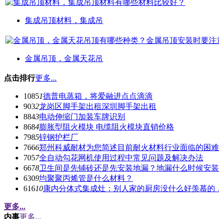
集成吊顶材料，集成吊
金属吊顶，金属天花吊
点击排行
更多...
1085
1
德普电蒸箱，将爱融进点点滴滴
903
2
龙岗区脚手架出租深圳脚手架出租
884
3
电动伸缩门加装车牌识别
868
4
膨胀型阻火模块 电缆阻火模块直销价格
798
5
锌钢护栏厂
766
6
郑州科威耐材为您简述目前耐火材料行业面临的困难
705
7
全自动勾花网机使用过程中常见问题及解决办法
667
8
卫生间是先铺砖还是先安装地漏？地漏什么时候安装
630
9
均聚聚丙烯管是什么材料？
616
10
康内分体式集成灶：别人家的厨房没什么好羡慕的
更多...
内事
更多...