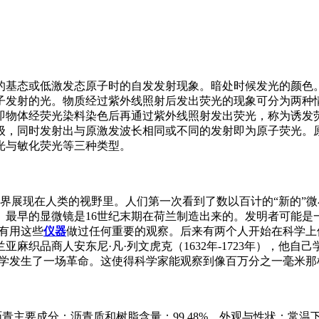
基态或低激发态原子时的自发发射现象。暗处时候发光的颜色。
子发射的光。物质经过紫外线照射后发出荧光的现象可分为两种
即物体经荧光染料染色后再通过紫外线照射发出荧光，称为诱发
级，同时发射出与原激发波长相同或不同的发射即为原子荧光。
光与敏化荧光等三种类型。
全新的世界展现在人类的视野里。人们第一次看到了数以百计的“新的
最早的显微镜是16世纪末期在荷兰制造出来的。发明者可能是
有用这些
仪器
做过任何重要的观察。后来有两个人开始在科学上
麻织品商人安东尼·凡·列文虎克（1632年-1723年），他
物学发生了一场革命。这使得科学家能观察到像百万分之一毫米那样
煤和石油沥青主要成分：沥青质和树脂含量：99.48%。外观与性状