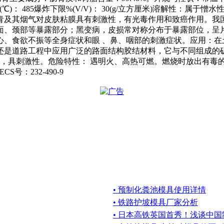
04.4引燃温度(℃)： 485爆炸下限%(V/V)： 30(g/立方厘米
青及其烟气对皮肤粘膜具有刺激性，有光毒作用和致癌作用。我国
面、颈部等暴露部分；黑变病，皮损常对称分布于暴露部位，呈
心、食欲不振等全身症状和眼 、鼻、咽部的刺激症状。应用：在
还是道路工程中应用广泛的路面结构胶结材料，它与不同组成的
燃，具刺激性。危险特性： 遇明火、高热可燃。燃烧时放出有毒
S号：232-490-9
• 预制化粪池模具使用详情
• 铁路护坡模具厂家分析
• 日本高铁英国首秀！浅谈中