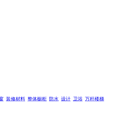
窗
装修材料
整体橱柜
防水
设计
卫浴
万杆楼梯