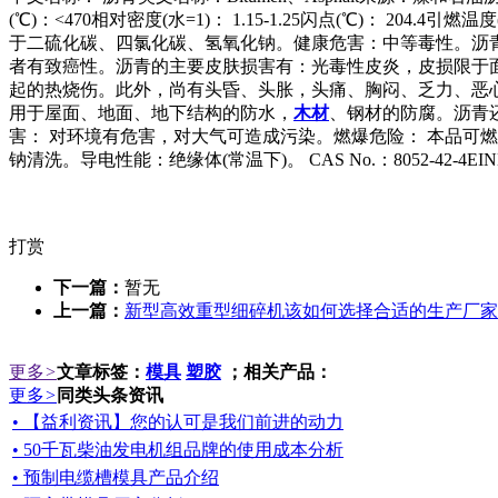
(℃)：<470相对密度(水=1)： 1.15-1.25闪点(℃)： 2
于二硫化碳、四氯化碳、氢氧化钠。健康危害：中等毒性。沥
者有致癌性。沥青的主要皮肤损害有：光毒性皮炎，皮损限于
起的热烧伤。此外，尚有头昏、头胀，头痛、胸闷、乏力、恶
用于屋面、地面、地下结构的防水，
木材
、钢材的防腐。沥青
害： 对环境有危害，对大气可造成污染。燃爆危险： 本品可
钠清洗。导电性能：绝缘体(常温下)。 CAS No.：8052-42-4EINEC
打赏
下一篇：
暂无
上一篇：
新型高效重型细碎机该如何选择合适的生产厂家
更多
>
文章标签：
模具
塑胶
；相关产品：
更多
>
同类头条资讯
• 【益利资讯】您的认可是我们前进的动力
• 50千瓦柴油发电机组品牌的使用成本分析
• 预制电缆槽模具产品介绍