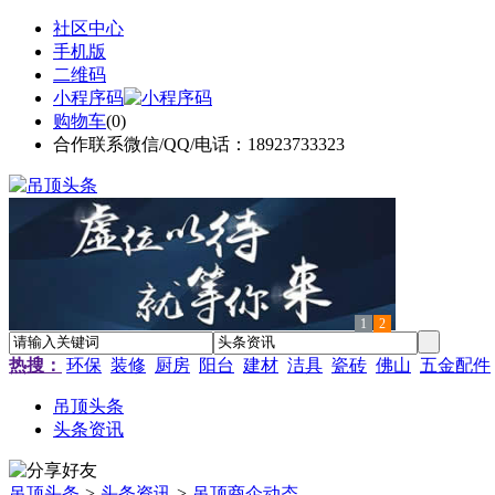
社区中心
手机版
二维码
小程序码
购物车
(
0
)
合作联系微信/QQ/电话：18923733323
1
2
热搜：
环保
装修
厨房
阳台
建材
洁具
瓷砖
佛山
五金配件
吊顶头条
头条资讯
吊顶头条
>
头条资讯
>
吊顶商企动态