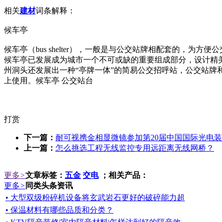
相关
建材
词条解释：
候车亭
候车亭（bus shelter），一般是与公交站牌相配套的
候车亭已发展成为城市一个不可或缺的重要组成部分，设计精
州洞头还发展出一种“亭牌一体”的简易公交招呼站，公交站牌
上使用。候车亭 公交站台
打赏
下一篇：
耐可视携金相显微镜参加第20届中国国际光电
上一篇：
怎么挑选工程无线监控专用远距离无线网桥？
更多
>
文章标签：
五金
交电
；相关产品：
更多
>
同类头条资讯
• 大型双级粉碎机设备将玄武岩石更好的破碎能力超
• 保温材料有哪些品质和分类？