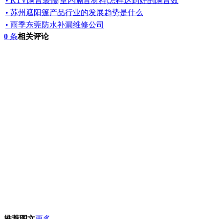
• KTV隔音装修|室内隔音材料|怎样达到好的隔音效
• 苏州遮阳篷产品行业的发展趋势是什么
• 雨季东莞防水补漏维修公司
0
条
相关评论
推荐图文
更多...