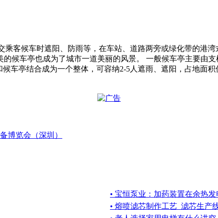
，为方便公交乘客候车时遮阳、防雨等，在车站、道路两旁或绿化带的
美的候车亭也成为了城市一道美丽的风景。 一般候车亭主要由支
和候车亭结合成为一个整体，可容纳2-5人遮雨、遮阳，占地面
装备博览会（深圳）
• 宝恒泵业：加药装置在余热
• 熔喷滤芯制作工艺_滤芯生产