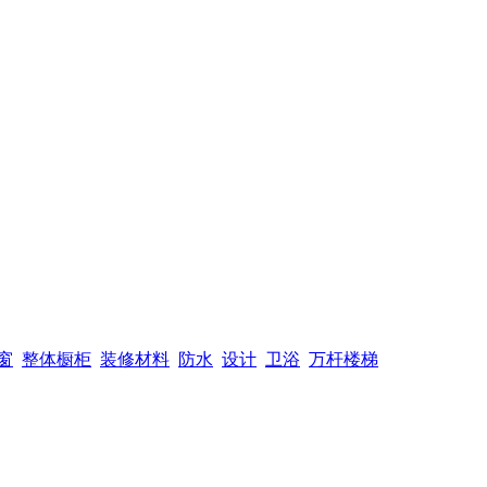
窗
整体橱柜
装修材料
防水
设计
卫浴
万杆楼梯