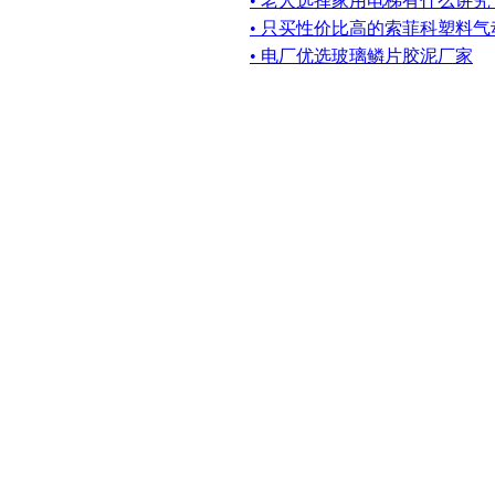
• 老人选择家用电梯有什么讲究
• 只买性价比高的索菲科塑料
• 电厂优选玻璃鳞片胶泥厂家