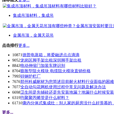
集成吊顶材料，集成吊
金属吊顶，金属天花吊
点击排行
更多...
1087
1
德普电蒸箱，将爱融进点点滴滴
905
2
龙岗区脚手架出租深圳脚手架出租
884
3
电动伸缩门加装车牌识别
870
4
膨胀型阻火模块 电缆阻火模块直销价格
799
5
锌钢护栏厂
767
6
郑州科威耐材为您简述目前耐火材料行业面临的困难
707
7
全自动勾花网机使用过程中常见问题及解决办法
669
8
卫生间是先铺砖还是先安装地漏？地漏什么时候安装
631
9
均聚聚丙烯管是什么材料？
617
10
康内分体式集成灶：别人家的厨房没什么好羡慕的
更多...