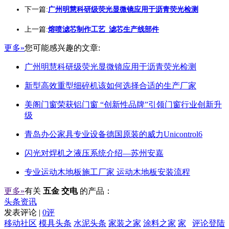
下一篇:
广州明慧科研级荧光显微镜应用于沥青荧光检测
上一篇:
熔喷滤芯制作工艺_滤芯生产线部件
更多»
您可能感兴趣的文章:
广州明慧科研级荧光显微镜应用于沥青荧光检测
新型高效重型细碎机该如何选择合适的生产厂家
美阁门窗荣获铝门窗 “创新性品牌”引领门窗行业创新升
级
青岛办公家具专业设备德国原装的威力Unicontrol6
闪光对焊机之液压系统介绍—苏州安嘉
专业运动木地板施工厂家 运动木地板安装流程
更多»
有关
五金 交电
的产品：
头条资讯
发表评论 |
0评
移动社区
模具头条
水泥头条
家装之家
涂料之家
家
评论登陆