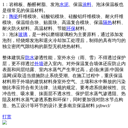
1：岩棉板、酚醛树脂、发泡
水泥
、保温
涂料
、泡沫保温板也
是很常见的保温材料。
2：
陶瓷
纤维模块、硅酸铝模块、硅酸铝纤维模块、耐火纤维
模块、保温组合块、贴面块、高温复合模块、保温
隔热
材料、
耐火防火材料、高温材料、节能
环保
材料。
3：泡沫
玻璃
，是一种以磨细玻璃粉为主要原料，通过添加发
泡剂，经烧熔发泡和退火冷却加工处理后，制得的具有均匀的
独立密闭气隙结构的新型无机绝热材料。
整体建筑应
防水
渗透性能，室外水分（雨、雪）不得透过保护
层，更不得透过
外墙
进入室内。对外保温复合墙体还应防止内
表面和间层结露、室内水蒸气产生率过高，必须(来源:中国保
温网)采取适当措施防止系统受潮。在施工过程中，重庆保温
材料用于外墙的建筑材料身室外空气、土壤和水中释放的污染
物比率应符合有关法律、法规的规定。要考虑系统耐候性、抗
冲击性、吸水量、抹面层不透水性、保护层水蒸气渗透阻、热
阻及材料水蒸气渗透系数和环保?，同时要加强对防水节点构
造、热工设计等环节的设计.更多南京保温材料 jzjbwcl/
打赏