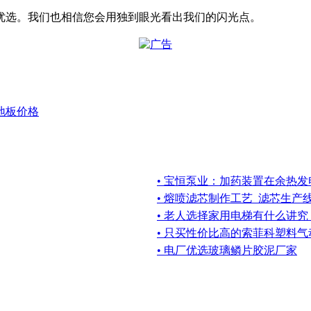
优选。我们也相信您会用独到眼光看出我们的闪光点。
地板价格
• 宝恒泵业：加药装置在余热
• 熔喷滤芯制作工艺_滤芯生产
• 老人选择家用电梯有什么讲究
• 只买性价比高的索菲科塑料
• 电厂优选玻璃鳞片胶泥厂家