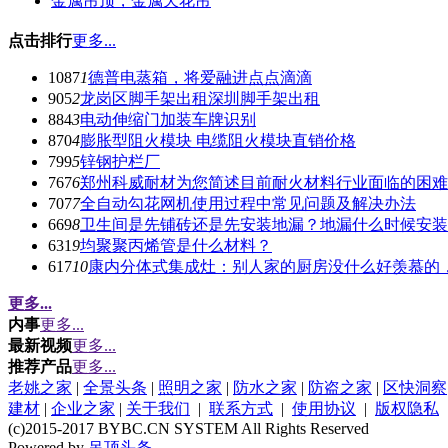
金属吊顶，金属天花吊
点击排行
更多...
1087
1
德普电蒸箱，将爱融进点点滴滴
905
2
龙岗区脚手架出租深圳脚手架出租
884
3
电动伸缩门加装车牌识别
870
4
膨胀型阻火模块 电缆阻火模块直销价格
799
5
锌钢护栏厂
767
6
郑州科威耐材为您简述目前耐火材料行业面临的困难
707
7
全自动勾花网机使用过程中常见问题及解决办法
669
8
卫生间是先铺砖还是先安装地漏？地漏什么时候安装
631
9
均聚聚丙烯管是什么材料？
617
10
康内分体式集成灶：别人家的厨房没什么好羡慕的
更多...
内事
更多...
最新视频
更多...
推荐产品
更多...
老姚之家
|
全景头条
|
照明之家
|
防水之家
|
防盗之家
|
区快洞察
建材
|
企业之家
|
关于我们
|
联系方式
|
使用协议
|
版权隐私
(c)2015-2017 BYBC.CN SYSTEM All Rights Reserved
Powered by
吊顶头条