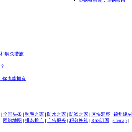
塑钢板吊顶，塑钢板吊
和解决措施
？
，你也能拥有
|
全景头条
|
照明之家
|
防水之家
|
防盗之家
|
区快洞察
|
锦州建
|
网站地图
|
排名推广
|
广告服务
|
积分换礼
|
RSS订阅
|
sitemap
|