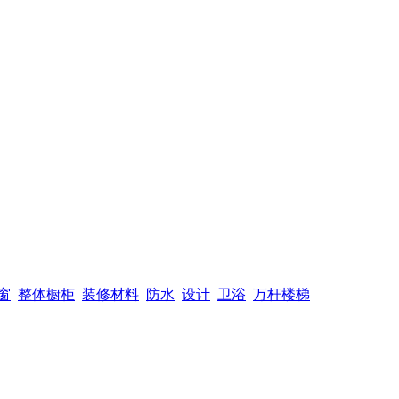
窗
整体橱柜
装修材料
防水
设计
卫浴
万杆楼梯