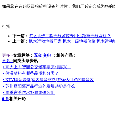
如果您在选购双级粉碎机设备的时候，我们厂必定会成为您的
打赏
下一篇：
怎么挑选工程无线监控专用远距离无线网桥？
上一篇：
枫木运动地板厂家 枫木一级地板价格 枫木运动
更多
>
文章标签：
五金
交电
；相关产品：
更多
>
同类头条资讯
• 高大上！智能公交候车亭亮相嘉兴！
• 保温材料有哪些品质和分类？
• KTV隔音装修|室内隔音材料|怎样达到好的隔音效
• 苏州遮阳篷产品行业的发展趋势是什么
• 雨季东莞防水补漏维修公司
0
条
相关评论