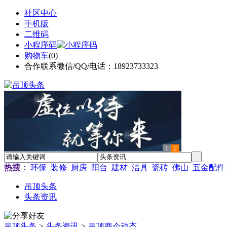
社区中心
手机版
二维码
小程序码
购物车
(
0
)
合作联系微信/QQ/电话：18923733323
1
2
热搜：
环保
装修
厨房
阳台
建材
洁具
瓷砖
佛山
五金配件
吊顶头条
头条资讯
吊顶头条
>
头条资讯
>
吊顶商企动态