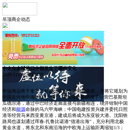
吊顶商企动态
中企在全球港口中都发生了哪些变化
2024-12-09 浏览:
199
中远海运终于拿下了希腊比雷埃夫斯港控股权，并将它规划为
中国走向地中海的“门户港”；中国海外集团接手经营巴基斯坦
瓜德尔港，通过中巴经济走廊直接与新疆相连，绕开钳制中国
经济和
能源
命脉的马六甲海峡；中国电建投资兴建并委托日照
港等经营马来西亚黄京港，建成后将成为东亚较大港。沈阳铁
路局也谋划通过珲春-扎鲁比诺港“借港出海”，充分利用北极
黄金水道，将东北和东南沿海的中欧海上运输距离缩短1/3；