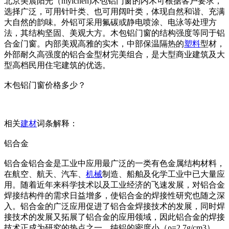
北京美晨阳光（mylchen)木包铝门窗的内木可根据客户要求，
选择广泛，可用针叶类、也可用阔叶类，体现自然和谐、充满
大自然的韵味。外铝可采用氟碳或静电喷涂、电泳等处理方
法，其结构坚固、美观大方。木包铝门窗的结构强度等同于铝
合金门窗。内部美观高雅的实木，中部保温隔热的
塑料
型材，
外部耐久高强度的铝合金型材完美组合，是大型商业建筑及大
型高档民用住宅建筑的优选。
木包铝门窗价格多少？
相关
建材
词条解释：
铝合金
铝合金铝合金是工业中应用最广泛的一类有色金属结构材料，
在航空、航天、汽车、
机械
制造、船舶及化学工业中已大量应
用。随着近年来科学技术以及工业经济的飞速发展，对铝合金
焊接结构件的需求日益增多，使铝合金的焊接性研究也随之深
入。铝合金的广泛应用促进了铝合金焊接技术的发展，同时焊
接技术的发展又拓展了铝合金的应用领域，因此铝合金的焊接
技术正成为研究的热点之一。纯铝的密度小（ρ=2.7g/cm3），