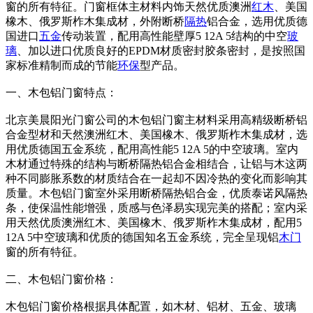
窗的所有特征。门窗框体主材料内饰天然优质澳洲
红木
、美国
橡木、俄罗斯柞木集成材，外附断桥
隔热
铝合金，选用优质德
国进口
五金
传动装置，配用高性能壁厚5 12A 5结构的中空
玻
璃
、加以进口优质良好的EPDM材质密封胶条密封，是按照国
家标准精制而成的节能
环保
型产品。
一、木包铝门窗特点：
北京美晨阳光门窗公司的木包铝门窗主材料采用高精级断桥铝
合金型材和天然澳洲红木、美国橡木、俄罗斯柞木集成材，选
用优质德国五金系统，配用高性能5 12A 5的中空玻璃。室内
木材通过特殊的结构与断桥隔热铝合金相结合，让铝与木这两
种不同膨胀系数的材质结合在一起却不因冷热的变化而影响其
质量。木包铝门窗室外采用断桥隔热铝合金，优质泰诺风隔热
条，使保温性能增强，质感与色泽易实现完美的搭配；室内采
用天然优质澳洲红木、美国橡木、俄罗斯柞木集成材，配用5
12A 5中空玻璃和优质的德国知名五金系统，完全呈现铝
木门
窗的所有特征。
二、木包铝门窗价格：
木包铝门窗价格根据具体配置，如木材、铝材、五金、玻璃