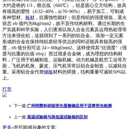
大约是铁的 1/3，熔点低（660℃），铝是面心立方结构，故具
有很高的塑性（δ:32~40%，ψ:70~90%），易于加工，可制成
各种型材、
板材
，抗腐蚀性能好；但是纯铝的强度很低，退火
状态 σb 值约为8kgf/mm2，故不宜作结构材料。通过长期的生
产实践和科学实验，人们逐渐以加入合金元素及运用热处理等
方法来强化铝，这就得到了一系列的铝合金。 添加一定元素
形成的合金在保持纯铝质轻等优点的同时还能具有较高的强
度，σb 值分别可达 24～60kgf/mm2。这样使得其“比强度”（强
度与比重的比值 σb/ρ）胜过很多合金钢，成为理想的结构材
料，广泛用于机械制造、运输机械、动力机械及航空工业等方
面，飞机的机身、蒙皮、压气机等常以铝合金制造，以减轻自
重。采用铝合金代替
钢板
材料的焊接，结构重量可减轻50%以
上。
打赏
下一篇:
广州明慧科研级荧光显微镜应用于沥青荧光检测
上一篇:
高温试验箱与高低温试验箱的区别
更多»
您可能感兴趣的文章: