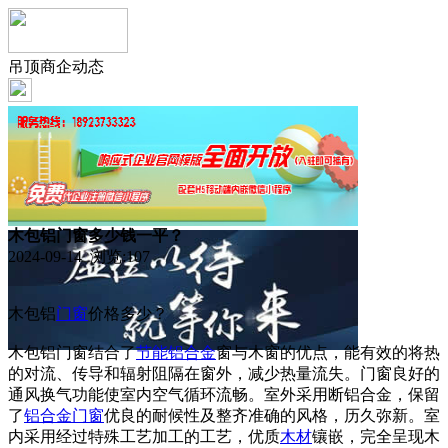
吊顶商企动态
木包铝门窗多少钱一平？
2024-09-14 浏览:
107
木包铝
门窗
价格多少？
木包铝门窗结合了
节能
铝合金
窗与木窗的优点，能有效的将热
的对流、传导和辐射阻隔在窗外，减少热量流失。门窗良好的
通风换气功能使室内空气循环流畅。室外采用断铝合金，保留
了
铝合金门窗
优良的耐候性及整齐准确的风格，历久弥新。室
内采用经过特殊工艺加工的工艺，优质
木材
镶嵌，完全呈现木