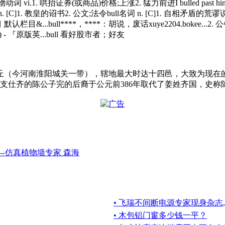
动词 vi.1. 哄抬证券(或商品)价格;上涨2. 猛力前进I bulled past
C]1. 教皇的诏书2. 公文;法令bull名词 n. [C]1. 自相矛盾的荒谬说法
...bull****，****：胡说，废话xuye2204.bokee...2
 - 『原版英...bull 看好股市者；好友
（今河南淮阳城关一带），辖地最大时达十四邑，大致为现在的
分支仕齐的陈公子完的后裔于公元前386年取代了姜姓齐国，史
-仿真植物墙专家 森海
• 飞瑞不间断电源专家现身杂志
• 木包铝门窗多少钱一平？