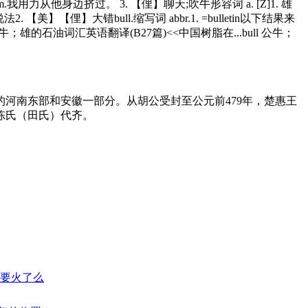
 him.我用力从他身边挤过。 3. 【俚】聊天;吹牛形容词 a. [Z]1. 雄
2. 【美】【俚】大错bull.缩写词 abbr.1. =bulletin以下结果来
. 公牛；雄的石油词汇英语翻译(B27篇)<<中国树脂在...bull 公牛；
河南东部和安徽一部分。从胡公受封至公元前479年，楚惠王
称陈氏（田氏）代齐。
,要火了么