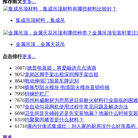
推荐图文
更多...
集成吊顶材料，集成吊
金属吊顶，金属天花吊
点击排行
更多...
1087
1
德普电蒸箱，将爱融进点点滴滴
905
2
龙岗区脚手架出租深圳脚手架出租
884
3
电动伸缩门加装车牌识别
870
4
膨胀型阻火模块 电缆阻火模块直销价格
799
5
锌钢护栏厂
767
6
郑州科威耐材为您简述目前耐火材料行业面临的困难
707
7
全自动勾花网机使用过程中常见问题及解决办法
669
8
卫生间是先铺砖还是先安装地漏？地漏什么时候安装
631
9
均聚聚丙烯管是什么材料？
617
10
康内分体式集成灶：别人家的厨房没什么好羡慕的
更多...