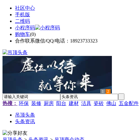
社区中心
手机版
二维码
小程序码
购物车
(
0
)
合作联系微信/QQ/电话：18923733323
1
2
热搜：
环保
装修
厨房
阳台
建材
洁具
瓷砖
佛山
五金配件
吊顶头条
头条资讯
吊顶头条
>
头条资讯
>
吊顶商企动态