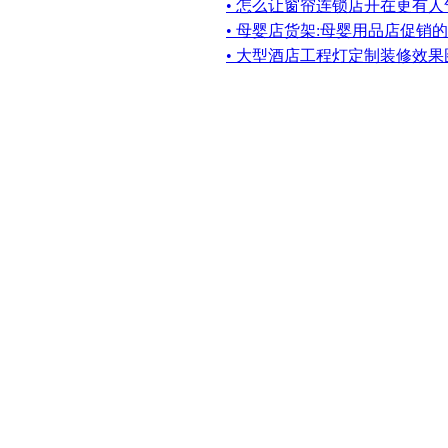
• 怎么让窗帘连锁店开在更有
• 母婴店货架:母婴用品店促销
• 大型酒店工程灯定制装修效果