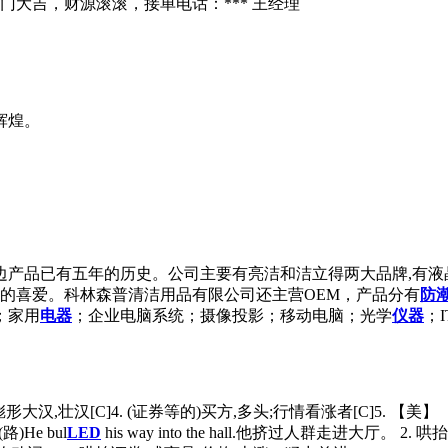
门大吉，财源滚滚，接单电话：*** 王经理
辉煌。
边产品已有五年的历史。公司主要有亮洁和洁立得两大品牌,有
者的喜爱。科林森普清洁用品有限公司还主营OEM，产品分有
防
；家用
电器
；企业电脑系统；摄像投影；移动电脑；光学
仪器
；
]3. 彪形大汉,壮汉[C]4. (证券等的)买方,多头;行情看涨者[C]5. 【
)He bul
LED
his way into the hall.他挤过人群走进大厅。 2. 哄抬