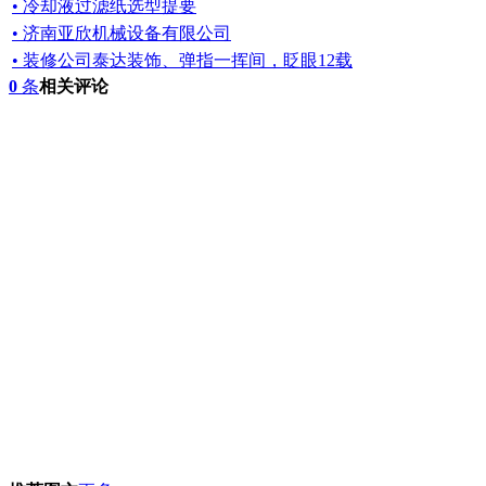
• 冷却液过滤纸选型提要
• 济南亚欣机械设备有限公司
• 装修公司泰达装饰、弹指一挥间，眨眼12载
0
条
相关评论