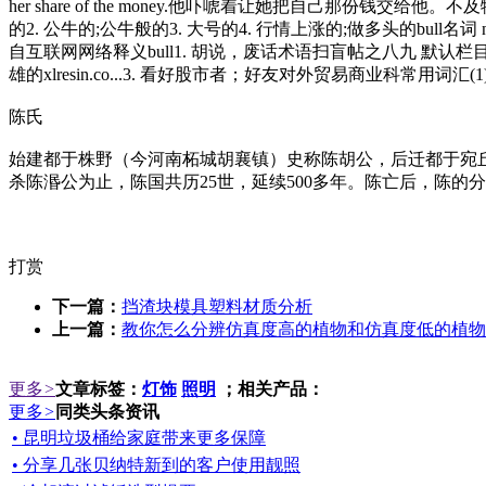
her share of the money.他吓唬着让她把自己那份钱交给他。不及物
的2. 公牛的;公牛般的3. 大号的4. 行情上涨的;做多头的bull名词 n. [
自互联网网络释义bull1. 胡说，废话术语扫盲帖之八九 默认栏目 默认栏目&
雄的xlresin.co...3. 看好股市者；好友对外贸易商业科常用词汇(1)
陈氏
始建都于株野（今河南柘城胡襄镇）史称陈胡公，后迁都于宛丘
杀陈湣公为止，陈国共历25世，延续500多年。陈亡后，陈的
打赏
下一篇：
挡渣块模具塑料材质分析
上一篇：
教你怎么分辨仿真度高的植物和仿真度低的植物-
更多
>
文章标签：
灯饰
照明
；相关产品：
更多
>
同类头条资讯
• 昆明垃圾桶给家庭带来更多保障
• 分享几张贝纳特新到的客户使用靓照