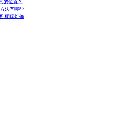
人气的位置？
的方法有哪些
图-明璞灯饰