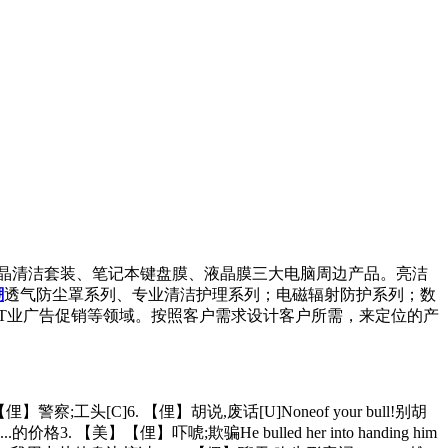
液晶清洁套装、笔记本键盘膜、液晶膜三大电脑周边产品。亮洁
潮
透气防尘罩系列、专业清洁护理系列；电磁辐射防护系列；数
IT业广告促销等领域。按照客户需求设计客户所需，来定位的产
美】【俚】警察;工头[C]6. 【俚】胡说,废话[U]No
neof your bull!别胡
...的价格3. 【美】【俚】吓唬;欺骗He bulled her into handing him