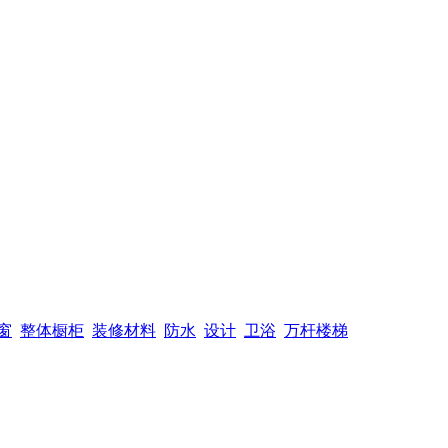
窗
整体橱柜
装修材料
防水
设计
卫浴
万杆楼梯