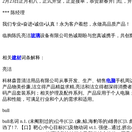
2月23日正月初八，正式开业，正是接单，恭贺新春开门红，开
*** 陈经理
我们专业•奋进•诚信•认真！永为客户着想，永做高品质产品！
临朐陈氏亮洁
玻璃
设备有限公司热诚期盼与您真诚携手，共创
相关
建材
词条解释：
亮洁
科林森普清洁用品有限公司从事开发、生产、销售
电脑
手机周
产品物美价廉,洁立得产品精益求精,亮洁和洁立得都深得消费
码产品套装系列；相关护理及配件系列。产品应用于个人电脑
品和性能，可满足行业和个人的需求和适用。
bull
bull名词 n.1. (未阉割过的)公牛[C]2. (象,鲸,海豹等的)雄兽[C
诌了! 7. 【口】靶心;中心目标[C]及物动词 vt.1. 强使...通过,挤出(路