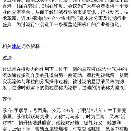
香港，1届在韩国，3届在印度。会议为广大与会者提供一个专
业的交流平台，从而了解过滤行业的市场资讯，行业动态，技
术革新。近200家海内外企业将共同打造本次分离及过滤行业
盛典，为过滤行业创造了一条覆盖范围极广的产业价值链。
相关
建材
词条解释：
过滤
过滤是在推动力的作用下，位于一侧的悬浮液(或含尘气)中的
流体通过多孔介质的孔道向另一侧流动。颗粒则被截留，从而
实现流体与颗粒的分离操作过程。被过滤的悬浮液又称为滤
浆，过滤时截留下的颗粒层称为滤饼，过滤的清液称为滤液。
苏信
苏 信 字彦孚，号西庵。公元1495年（明弘治八年）生于莱芜
寨里。苏信以贩马为业，人称“万马苏”，时为巨富，又称“活
财神”，捐升德藩腆膳官。他轻财好施，循礼好义，睦族和
乡，上怡下乐。曾筑五层望烟楼，时常登临眺望，见乡中有断