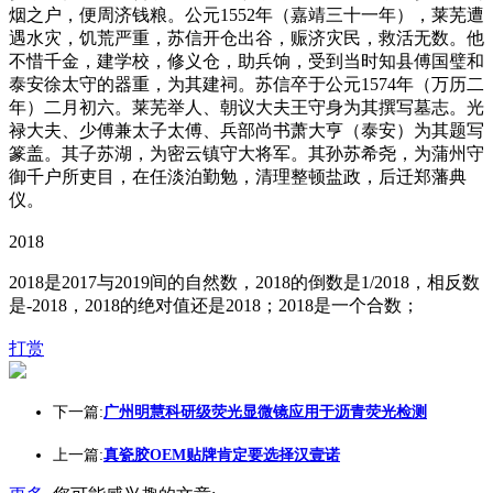
烟之户，便周济钱粮。公元1552年（嘉靖三十一年），莱芜遭
遇水灾，饥荒严重，苏信开仓出谷，赈济灾民，救活无数。他
不惜千金，建学校，修义仓，助兵饷，受到当时知县傅国璧和
泰安徐太守的器重，为其建祠。苏信卒于公元1574年（万历二
年）二月初六。莱芜举人、朝议大夫王守身为其撰写墓志。光
禄大夫、少傅兼太子太傅、兵部尚书萧大亨（泰安）为其题写
篆盖。其子苏湖，为密云镇守大将军。其孙苏希尧，为蒲州守
御千户所吏目，在任淡泊勤勉，清理整顿盐政，后迁郑藩典
仪。
2018
2018是2017与2019间的自然数，2018的倒数是1/2018，相反数
是-2018，2018的绝对值还是2018；2018是一个合数；
打赏
下一篇:
广州明慧科研级荧光显微镜应用于沥青荧光检测
上一篇:
真瓷胶OEM贴牌肯定要选择汉壹诺