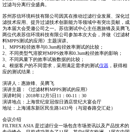
过滤与分离行业盛典。
苏州苏信环境科技有限公司因其在推动过滤行业发展、深化过
滤技术应用、提升过滤技术创新能力等领域中有突出贡献，成
为本届大会受邀公司之一。苏信测试中心主任惠旅锋及吴腾飞
两位代表苏信环境科技有限公司参加本次大会，并做《过滤材
料MPPS测试的应用》主题演讲。
1、MPPS粒径效率与0.3um粒径效率测试的比较；
2、不同类型气溶胶对MPPS效率和0.3um粒径效率的影响；
3、不同风量下的效率试验数据的比较；
4、根据客户的不同需求，采用满足需求的测试
仪器
，获得相
应的测试结果；
演讲人：惠旅锋、吴腾飞
演讲主题：《过滤材料MPPS测试的应用》
演讲时间：2018年12月5日11：00-11：30
演讲地点：上海世纪皇冠假日酒店世纪大宴会厅
地址：上海浦东新区民生路1433号（与迎春路交汇处）
会议介绍
FILTREX ASIA 是过滤行业一场包含市场资讯以及产品技术的
专业峰会。目前成功举办了11届，其中6届在欧洲，1届在中国