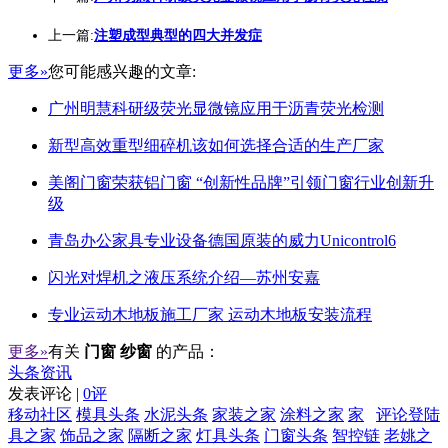
上一篇:
注塑成型典型的四大并发症
更多»
您可能感兴趣的文章:
广州明慧科研级荧光显微镜应用于沥青荧光检测
新型高效重型细碎机该如何选择合适的生产厂家
美阁门窗荣获铝门窗 “创新性品牌”引领门窗行业创新升
级
青岛办公家具专业设备德国原装的威力Unicontrol6
闪光对焊机之液压系统介绍—苏州安嘉
专业运动木地板施工厂家 运动木地板安装流程
更多»
有关
门窗 纱窗
的产品：
头条资讯
发表评论 |
0评
移动社区
模具头条
水泥头条
家装之家
涂料之家
家
评论登陆
具之家
饰品之家
隔断之家
灯具头条
门窗头条
智控链
老姚之