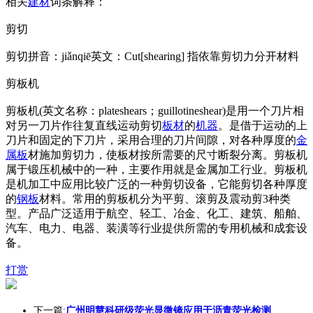
相关
建材
词条解释：
剪切
剪切拼音：jiǎnqiē英文：Cut[shearing] 指依靠剪切力分开材料
剪板机
剪板机(英文名称：plateshears；guillotineshear)是用一个刀片相
对另一刀片作往复直线运动剪切
板材
的
机器
。是借于运动的上
刀片和固定的下刀片，采用合理的刀片间隙，对各种厚度的
金
属板
材施加剪切力，使板材按所需要的尺寸断裂分离。剪板机
属于锻压机械中的一种，主要作用就是金属加工行业。剪板机
是机加工中应用比较广泛的一种剪切设备，它能剪切各种厚度
的
钢板
材料。常用的剪板机分为平剪、滚剪及震动剪3种类
型。产品广泛适用于航空、轻工、冶金、化工、建筑、船舶、
汽车、电力、电器、装潢等行业提供所需的专用机械和成套设
备。
打赏
下一篇:
广州明慧科研级荧光显微镜应用于沥青荧光检测