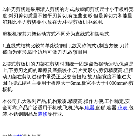
2,斜刃剪切是采用渐入剪切的方式,故瞬间剪切尺寸小于板料宽
度.斜刃剪切质量不如平刃剪切,有扭曲变形.但是剪切力和能量
消耗比平刃剪切要小,故在大,中型剪板机中采用.
剪板机按其刀架运动方式不同分为直线式和摆动式.
1,直线式结构比较简单(状如闸门,故又称闸式),制造方便,刀片
截面为矩形,四个边均可做刀刃,故较耐用.
2,摆式剪板机的刀架在剪切时围绕一固定点做摆动运动,优点是
上,下剪刃之间的摩擦及磨损较小,刀片变形小,剪切精度高.但摆
动刀架在剪切过程中承受正,反交替扭矩,故刀架宽度不能过大.
因而摆式结构主要用于板厚大于6mm,板宽不大于4 000mm的剪
板机.
本公司几大系列产品,机构紧凑,精度高,操作方便,工作稳定,安
全可靠,产品广泛适用于机械,飞机,汽车,
电器
,船舶,容器,
仪表
,包
装,不锈钢制品及
装修
等行业.