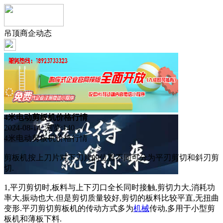
吊顶商企动态
4米电动剪板机价格行情
2024-08-14 浏览:
140
4米电动剪板机价格行情
剪板机按上刀片对下刀片的位置不同可分为平刃剪切和斜刃剪
切.
1,平刃剪切时,板料与上下刃口全长同时接触,剪切力大,消耗功
率大,振动也大.但是剪切质量较好,剪切的板料比较平直,无扭曲
变形.平刃剪切剪板机的传动方式多为
机械
传动,多用于小型剪
板机和薄板下料.