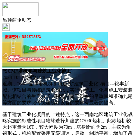
吊顶商企动态
“SCM”塔机参与建筑工业化施工
2024-10-19 浏览:
128
近期，“scm”品牌塔机群参与建设“建筑工业化”项目---锦丰新
城。该项目与传统建筑业相比，实行生产工厂化与施工安装装
配化相结合的生产方式，现场对施工设备的吊重量和准确九尾
等方面的要求比传统建筑对设备的要求有显著的提高。
基于建筑工业化项目的上述特点，这一西南地区建筑工业化战
略实施的标准性项目较终选择川建的C7030塔机。此款塔机较
大起重量为16T，较大幅度为70m，塔身断面为2m，主弦为角
钢形式，机构配置采用无级调速，启动、制动平衡，增加了吊