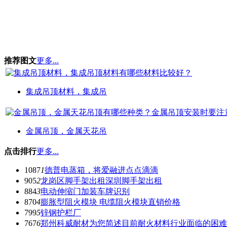
推荐图文
更多...
集成吊顶材料，集成吊
金属吊顶，金属天花吊
点击排行
更多...
1087
1
德普电蒸箱，将爱融进点点滴滴
905
2
龙岗区脚手架出租深圳脚手架出租
884
3
电动伸缩门加装车牌识别
870
4
膨胀型阻火模块 电缆阻火模块直销价格
799
5
锌钢护栏厂
767
6
郑州科威耐材为您简述目前耐火材料行业面临的困难