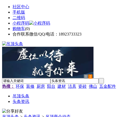
社区中心
手机版
二维码
小程序码
购物车
(
0
)
合作联系微信/QQ/电话：18923733323
1
2
热搜：
环保
装修
厨房
阳台
建材
洁具
瓷砖
佛山
五金配件
吊顶头条
头条资讯
吊顶头条
>
头条资讯
>
吊顶商企动态