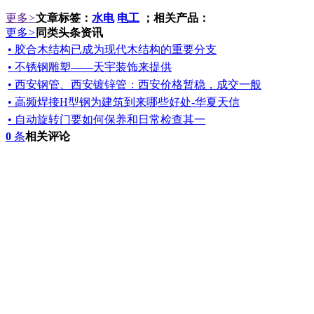
更多
>
文章标签：
水电
电工
；相关产品：
更多
>
同类头条资讯
• 胶合木结构已成为现代木结构的重要分支
• 不锈钢雕塑——天宇装饰来提供
• 西安钢管、西安镀锌管：西安价格暂稳，成交一般
• 高频焊接H型钢为建筑到来哪些好处-华夏天信
• 自动旋转门要如何保养和日常检查其一
0
条
相关评论