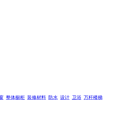
窗
整体橱柜
装修材料
防水
设计
卫浴
万杆楼梯