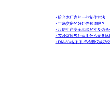
• 胶合木厂家的一些制作方法
• 年底交房的好处你知道吗？
• 汉诺生产安全地毯尺寸及边角
• 实验室废气处理用什么设备比
• DM-604钻孔孔壁检测仪成