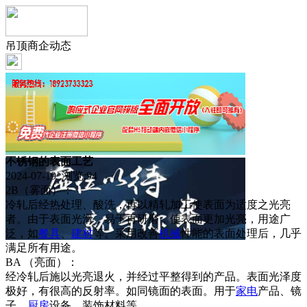
吊顶商企动态
不锈钢的表面工艺
2024-07-19 浏览:
94
2B（雾面）：
冷轧后经热处理、酸洗，再以精轧加工使表面为适度之光亮
者。由于表面光滑，易于再研磨，使表面更加光亮，用途广
泛，如
餐具
、
建材
等。采用改善
机械
性能的表面处理后，几乎
满足所有用途。
BA （亮面）：
经冷轧后施以光亮退火，并经过平整得到的产品。表面光泽度
极好，有很高的反射率。如同镜面的表面。用于
家电
产品、镜
子、
厨房
设备、装饰材料等。