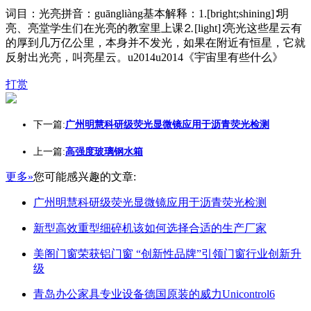
词目：光亮拼音：guāngliàng基本解释：1.[bright;shining]∶明
亮、亮堂学生们在光亮的教室里上课⒉[light]∶亮光这些星云有
的厚到几万亿公里，本身并不发光，如果在附近有恒星，它就
反射出光亮，叫亮星云。u2014u2014《宇宙里有些什么》
打赏
下一篇:
广州明慧科研级荧光显微镜应用于沥青荧光检测
上一篇:
高强度玻璃钢水箱
更多»
您可能感兴趣的文章:
广州明慧科研级荧光显微镜应用于沥青荧光检测
新型高效重型细碎机该如何选择合适的生产厂家
美阁门窗荣获铝门窗 “创新性品牌”引领门窗行业创新升
级
青岛办公家具专业设备德国原装的威力Unicontrol6