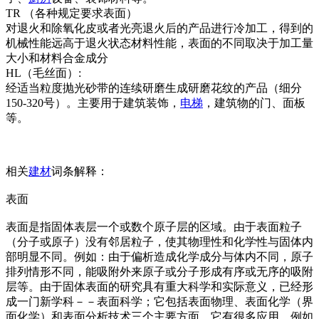
TR （各种规定要求表面）
对退火和除氧化皮或者光亮退火后的产品进行冷加工，得到的
机械性能远高于退火状态材料性能，表面的不同取决于加工量
大小和材料合金成分
HL（毛丝面）:
经适当粒度抛光砂带的连续研磨生成研磨花纹的产品（细分
150-320号）。主要用于建筑装饰，
电梯
，建筑物的门、面板
等。
相关
建材
词条解释：
表面
表面是指固体表层一个或数个原子层的区域。由于表面粒子
（分子或原子）没有邻居粒子，使其物理性和化学性与固体内
部明显不同。例如：由于偏析造成化学成分与体内不同，原子
排列情形不同，能吸附外来原子或分子形成有序或无序的吸附
层等。由于固体表面的研究具有重大科学和实际意义，已经形
成一门新学科－－表面科学；它包括表面物理、表面化学（界
面化学）和表面分析技术三个主要方面。它有很多应用，例如