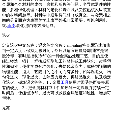
金属和合金材料的腐蚀、磨损和断裂等问题；半导体器件的性
能；多相催化机理；材料的老化和寿命以及受控热核反应装置
中的材料问题等。材料学中通常将气相（或真空）与凝聚相之
间的分界面称为表面美学上表面外观非常重要，可以利用电
镀.
油漆
.氧化.漂白等方法达成。
退火
定义退火中文名称：退火英文名称：annealing将金属迅速加热
到一定温度，保持足够时间，然后以适宜速度冷却(通常是缓
慢冷却，有时是控制冷却)的一种金属热处理工艺。目的是使
经过铸造、锻轧、焊接或切削加工的材料或工件软化，改善塑
性和韧性，使化学成分均匀化，去除残余应力，或得到预期的
物理性能。退火工艺随目的之不同而有多种，如等温退火、均
匀化退火、球化退火、去除应力退火、再结晶退火，以及稳定
化退火、磁场退火等等。1．金属
工具
使用时因受热而失去原
有的硬度。2．把金属材料或工件加热到一定温度并持续一定
时间后，使缓慢冷却。退火可以减低金属硬度和脆性，增加可
塑性。
光亮