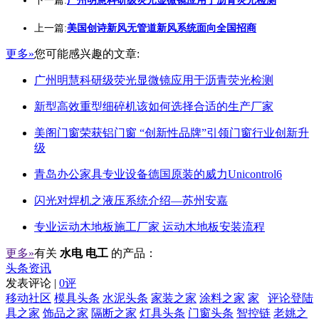
下一篇:
广州明慧科研级荧光显微镜应用于沥青荧光检测
上一篇:
美国创诗新风无管道新风系统面向全国招商
更多»
您可能感兴趣的文章:
广州明慧科研级荧光显微镜应用于沥青荧光检测
新型高效重型细碎机该如何选择合适的生产厂家
美阁门窗荣获铝门窗 “创新性品牌”引领门窗行业创新升
级
青岛办公家具专业设备德国原装的威力Unicontrol6
闪光对焊机之液压系统介绍—苏州安嘉
专业运动木地板施工厂家 运动木地板安装流程
更多»
有关
水电 电工
的产品：
头条资讯
发表评论 |
0评
移动社区
模具头条
水泥头条
家装之家
涂料之家
家
评论登陆
具之家
饰品之家
隔断之家
灯具头条
门窗头条
智控链
老姚之