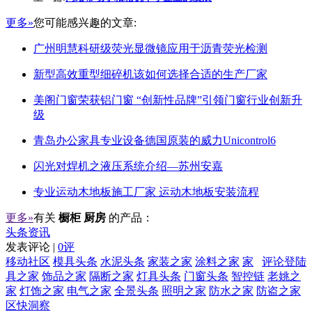
更多»
您可能感兴趣的文章:
广州明慧科研级荧光显微镜应用于沥青荧光检测
新型高效重型细碎机该如何选择合适的生产厂家
美阁门窗荣获铝门窗 “创新性品牌”引领门窗行业创新升
级
青岛办公家具专业设备德国原装的威力Unicontrol6
闪光对焊机之液压系统介绍—苏州安嘉
专业运动木地板施工厂家 运动木地板安装流程
更多»
有关
橱柜 厨房
的产品：
头条资讯
发表评论 |
0评
移动社区
模具头条
水泥头条
家装之家
涂料之家
家
评论登陆
具之家
饰品之家
隔断之家
灯具头条
门窗头条
智控链
老姚之
家
灯饰之家
电气之家
全景头条
照明之家
防水之家
防盗之家
区快洞察