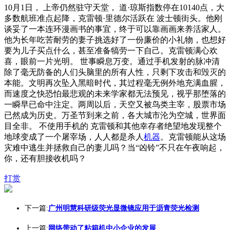
10月1日， 上帝仍然驻守天堂， 道·琼斯指数停在10140点，大
多数航班准点起降，克雷顿·里德尔活跃在 波士顿街头。他刚
谈妥了一本连环漫画书的事宜，终于可以靠画画来养活家人。
他为长年吃苦耐劳的妻子挑选好了一份廉价的小礼物，也想好
要为儿子买点什么，甚至准备犒劳一下自己。克雷顿满心欢
喜，眼前一片光明。 世事瞬息万变。通过手机发射的脉冲清
除了毫无防备的人们头脑里的所有人性，只剩下攻击和毁灭的
本能。文明再次坠入黑暗时代，其过程毫无例外地充满血腥，
而速度之快恐怕最悲观的未来学家都无法预见，视乎那堕落的
一瞬早已命中注定。两周以后，天空又被鸟类主宰，股票市场
已然成为历史。万圣节到来之前，各大城市沦为空城，世界面
目全非。 不使用手机的 克雷顿和其他幸存者绝望地发现整个
地球变成了一个屠宰场，人人都是杀人
机器
。克雷顿能从这场
灾难中逃生并拯救自己的妻儿吗？当“凶铃”不只在午夜响起，
你，还有胆接收机吗？
打赏
下一篇:
广州明慧科研级荧光显微镜应用于沥青荧光检测
上一篇:
网络带动了粘箱机中小企业的发展