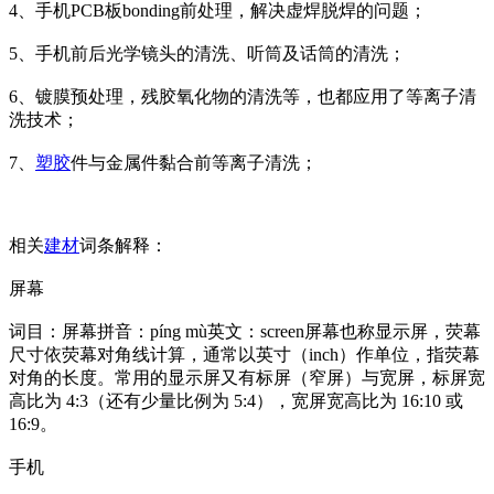
4、手机PCB板bonding前处理，解决虚焊脱焊的问题；
5、手机前后光学镜头的清洗、听筒及话筒的清洗；
6、镀膜预处理，残胶氧化物的清洗等，也都应用了等离子清
洗技术；
7、
塑胶
件与金属件黏合前等离子清洗；
相关
建材
词条解释：
屏幕
词目：屏幕拼音：píng mù英文：screen屏幕也称显示屏，荧幕
尺寸依荧幕对角线计算，通常以英寸（inch）作单位，指荧幕
对角的长度。常用的显示屏又有标屏（窄屏）与宽屏，标屏宽
高比为 4:3（还有少量比例为 5:4），宽屏宽高比为 16:10 或
16:9。
手机