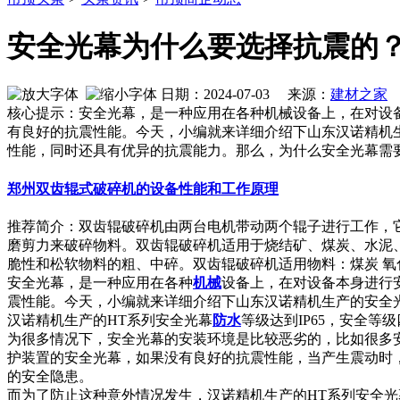
安全光幕为什么要选择抗震的
日期：2024-07-03 来源：
建材之家
作
核心提示：安全光幕，是一种应用在各种机械设备上，在对设
有良好的抗震性能。今天，小编就来详细介绍下山东汉诺精机
性能，同时还具有优异的抗震能力。那么，为什么安全光幕需
郑州双齿辊式破碎机的设备性能和工作原理
推荐简介：双齿辊破碎机由两台电机带动两个辊子进行工作，
磨剪力来破碎物料。双齿辊破碎机适用于烧结矿、煤炭、水泥
脆性和松软物料的粗、中碎。双齿辊破碎机适用物料：煤炭 氧化钙 焦炭
安全光幕，是一种应用在各种
机械
设备上，在对设备本身进行
震性能。今天，小编就来详细介绍下山东汉诺精机生产的安全
汉诺精机生产的HT系列安全光幕
防水
等级达到IP65，安全
为很多情况下，安全光幕的安装环境是比较恶劣的，比如很多
护装置的安全光幕，如果没有良好的抗震性能，当产生震动时
的安全隐患。
而为了防止这种意外情况发生，汉诺精机生产的HT系列安全光