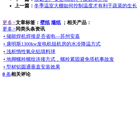
上一篇：
冬季温室大棚如何控制温度才有利于蔬菜的生长
更多
>
文章标签：
壁纸
墙纸
；相关产品：
更多
>
同类头条资讯
• 储能焊机焊接是否省电—苏州安嘉
• 康明斯1300kw发电机组机房的水冷降温方式
• 浅析惰性氧化铝填料球
• 地脚螺栓螺纹连接方式，螺栓紧固避免塔机事故发
• 型材铝圆通垂直安装效果
0
条
相关评论