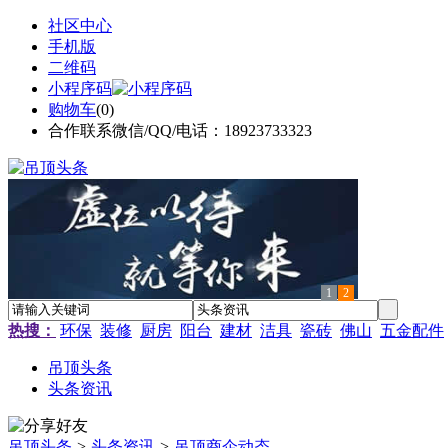
社区中心
手机版
二维码
小程序码
购物车
(
0
)
合作联系微信/QQ/电话：18923733323
1
2
热搜：
环保
装修
厨房
阳台
建材
洁具
瓷砖
佛山
五金配件
吊顶头条
头条资讯
吊顶头条
>
头条资讯
>
吊顶商企动态