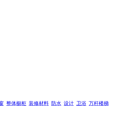
窗
整体橱柜
装修材料
防水
设计
卫浴
万杆楼梯