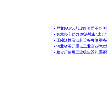
• 尼龙PA6/66加玻纤表面不良
• 智慧停车助力 解决城市“成长
• 压缩活性炭滤芯设备可做规格
• 河北省召开重点工业企业挥
• 粮食厂使用工业吸尘器的重要