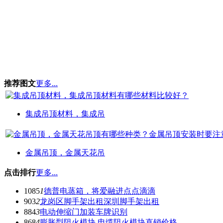
推荐图文
更多...
集成吊顶材料，集成吊
金属吊顶，金属天花吊
点击排行
更多...
1085
1
德普电蒸箱，将爱融进点点滴滴
903
2
龙岗区脚手架出租深圳脚手架出租
884
3
电动伸缩门加装车牌识别
868
4
膨胀型阻火模块 电缆阻火模块直销价格