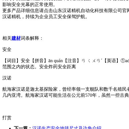
影响安全光幕的正常使用。
更多产品详细信息请点击山东汉诺精机自动化科技有限公司官网查询：h
汉诺精机，持续为企业员工安全保驾护航。
相关
建材
词条解释：
安全
【词目】安全【拼音】ān quán【注音】ㄢ ㄑㄨㄢˊ【英语】①a
范围之内的状态。安全炸药安全距离
汉诺
航海家汉诺是迦太基探险家，曾经率领一支舰队和数千名殖民
几内亚湾。航海家汉诺可能生活在公元前570年，虽然一些古典
打赏
下一篇：
汉诺生产安全地毯尺寸及边角介绍