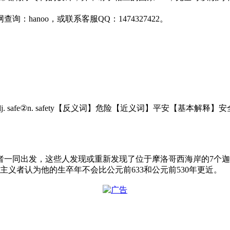
anoo，或联系客服QQ：1474327422。
dj. safe②n. safety【反义词】危险【近义词】平安【
者一同出发，这些人发现或重新发现了位于摩洛哥西海岸的7个
主义者认为他的生卒年不会比公元前633和公元前530年更近。