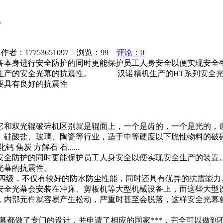
？
者：17753651097 浏览：
99
评论：0
备本身进行安全防护的同时更能保护员工人身安全以便实现安全
生产的安全光幕的抗震性。 汉诺精机生产的HT系列安全光幕
要具有良好的抗震性
它和双光辊破碎机区别就是辊面上，一个是齿的，一个是光的，
、硅酸盐、玻璃、陶瓷等行业，适于中等硬度以下脆性物料的破
 方解石 石......
安全防护的同时更能保护员工人身安全以便实现安全生产的装置
光幕的抗震性。
等级四级，不仅有较好的防水防尘性能，同时还具有优异的抗震能
安全光幕会安装在冲床、剪板机等大型机械设备上，而这些大型
，内部元件就容易产生松动，严重时甚至会脱落，这样安全光幕
幕都做了专门的设计，并申请了相应的国家***，完全可以做