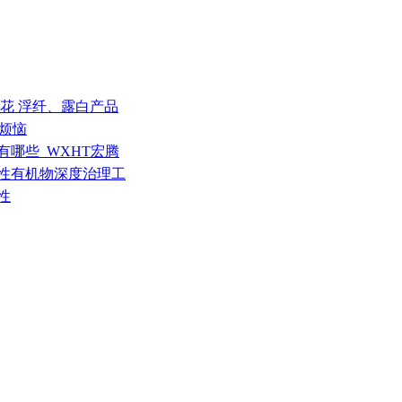
 料花 浮纤、露白产品
”烦恼
有哪些_WXHT宏腾
发性有机物深度治理工
性