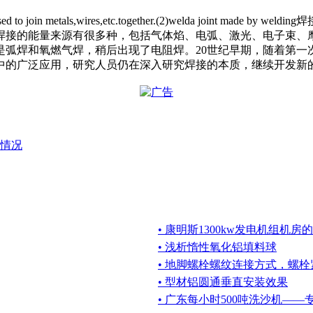
sed to join me
tals,wires,etc.together.(2)welda join
焊接的能量来源有很多种，包括气体焰、电弧、激光、电子束、摩
是弧焊和氧燃气焊，稍后出现了电阻焊。20世纪早期，随着第
中的广泛应用，研究人员仍在深入研究焊接的本质，继续开发新
情况
• 康明斯1300kw发电机组机
• 浅析惰性氧化铝填料球
• 地脚螺栓螺纹连接方式，螺
• 型材铝圆通垂直安装效果
• 广东每小时500吨洗沙机—