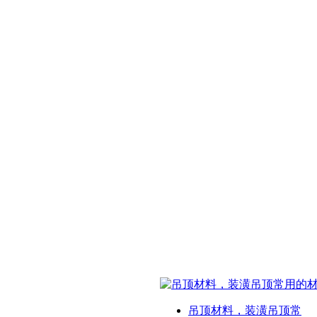
吊顶材料，装潢吊顶常