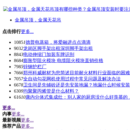
金属吊顶，金属天花吊
点击排行
更多...
1085
1
德普电蒸箱，将爱融进点点滴滴
903
2
龙岗区脚手架出租深圳脚手架出租
884
3
电动伸缩门加装车牌识别
868
4
膨胀型阻火模块 电缆阻火模块直销价格
798
5
锌钢护栏厂
766
6
郑州科威耐材为您简述目前耐火材料行业面临的困难
705
7
全自动勾花网机使用过程中常见问题及解决办法
667
8
卫生间是先铺砖还是先安装地漏？地漏什么时候安装
630
9
均聚聚丙烯管是什么材料？
616
10
康内分体式集成灶：别人家的厨房没什么好羡慕的
更多...
内事
更多...
最新视频
更多...
推荐产品
更多...