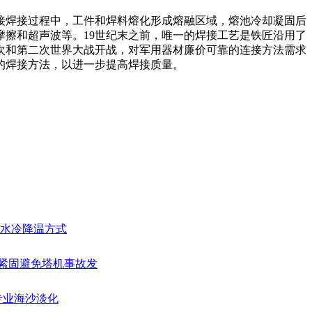
t made by welding焊接焊接过程中，工件和焊料熔化形成熔融区域，熔池冷却凝固后
擦和超声波等。19世纪末之前，唯一的焊接工艺是铁匠沿用了
一次和第二次世界大战开战，对军用器材廉价可靠的连接方法需求
的焊接方法，以进一步提高焊接质量。
房的水冷降温方式
栓紧固避免塔机事故发
—专业海沙淡化