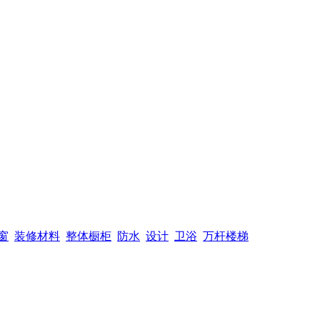
窗
装修材料
整体橱柜
防水
设计
卫浴
万杆楼梯