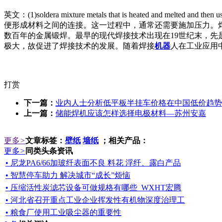
英文：(1)soldera mixture me
tals that is heated and melted and then u
便形成材料之间的连接。这一过程中，通常还需要施加压力。
数百年的金属锻焊。最早的现代焊接技术出现在19世纪末，先
极大，故促进了焊接技术的发展。随着焊接
机器
人在工业应用
打赏
下一篇：
业内人士分析低平板半挂车价格在中国低价趋势
上一篇：
储能焊机应该怎样选择电极材料—苏州安嘉
更多
>
文章标签：
壁纸
墙纸
；相关产品：
更多
>
同类头条资讯
• 尼龙PA6/66加玻纤表面不良 料花 浮纤、露白产品
• 智慧停车助力 解决城市“成长”烦恼
• 压缩活性炭滤芯设备可做规格有哪些_WXHT宏腾
• 河北省召开重点工业企业挥发性有机物深度治理工
• 粮食厂使用工业吸尘器的重要性