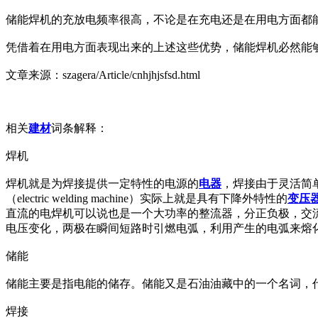
储能焊机的充放电频率很高，不论是在充电还是在用电方面都
凭借着在用电方面表现出来的上述这些优势，储能焊机必然能
文章来源：szagera/Article/cnhjhjsfsd.html
相关
建材
词条解释：
焊机
焊机就是为焊接提供一定特性的电源的
电器
，焊接由于灵活简
（electric welding machine）实际上就是具有下降外特性的
变压
直流的电焊机可以说也是一个大功率的整流器，分正负极，交
电压变化，两极在瞬间短路时引燃电弧，利用产生的电弧来熔
储能
储能主要是指电能的储存。储能又是石油油藏中的一个名词，
焊接