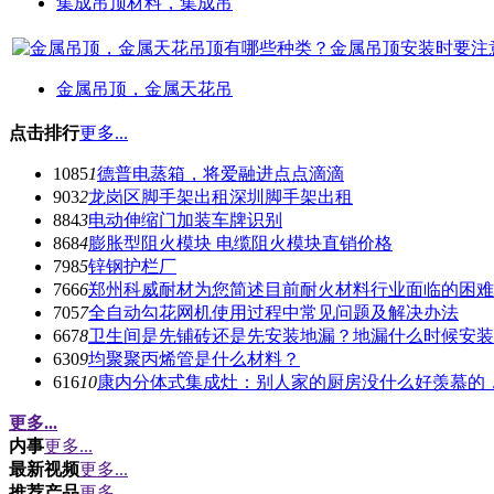
集成吊顶材料，集成吊
金属吊顶，金属天花吊
点击排行
更多...
1085
1
德普电蒸箱，将爱融进点点滴滴
903
2
龙岗区脚手架出租深圳脚手架出租
884
3
电动伸缩门加装车牌识别
868
4
膨胀型阻火模块 电缆阻火模块直销价格
798
5
锌钢护栏厂
766
6
郑州科威耐材为您简述目前耐火材料行业面临的困难
705
7
全自动勾花网机使用过程中常见问题及解决办法
667
8
卫生间是先铺砖还是先安装地漏？地漏什么时候安装
630
9
均聚聚丙烯管是什么材料？
616
10
康内分体式集成灶：别人家的厨房没什么好羡慕的
更多...
内事
更多...
最新视频
更多...
推荐产品
更多...