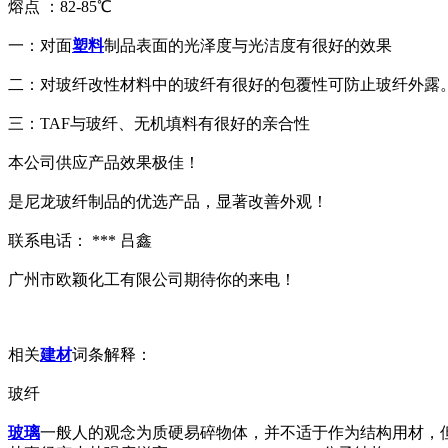
熔点 ：82-85℃
一：对面
塑料
制品表面的光泽度与光洁度有很好的效果
二：对玻纤改性材料中的玻纤有很好的包覆性可防止玻纤外露
三：TAF与玻纤、无机填料有很好的亲合性
本公司供应产品效果极佳！
是尼龙玻纤制品的优选产品，显著改善外观！
联系电话： *** 吕鑫
广州市欧颖化工有限公司期待你的来电！
相关
建材
词条解释：
玻纤
玻璃
一般人的观念为质硬易碎物体，并不适于作为结构用材，