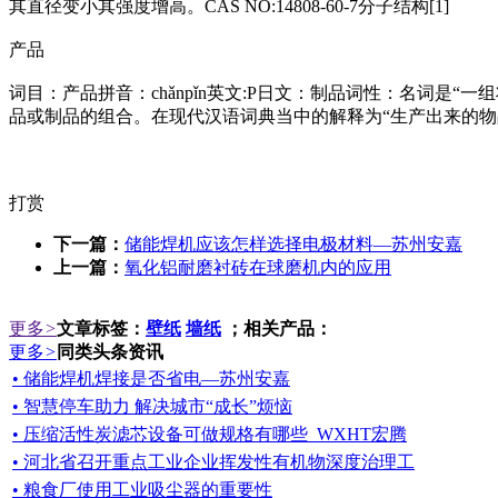
其直径变小其强度增高。CAS NO:14808-60-7分子结构[1]
产品
词目：产品拼音：chǎnpǐn英文:P日文：制品词性：名词
品或制品的组合。在现代汉语词典当中的解释为“生产出来的物
打赏
下一篇：
储能焊机应该怎样选择电极材料—苏州安嘉
上一篇：
氧化铝耐磨衬砖在球磨机内的应用
更多
>
文章标签：
壁纸
墙纸
；相关产品：
更多
>
同类头条资讯
• 储能焊机焊接是否省电—苏州安嘉
• 智慧停车助力 解决城市“成长”烦恼
• 压缩活性炭滤芯设备可做规格有哪些_WXHT宏腾
• 河北省召开重点工业企业挥发性有机物深度治理工
• 粮食厂使用工业吸尘器的重要性