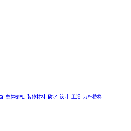
窗
整体橱柜
装修材料
防水
设计
卫浴
万杆楼梯