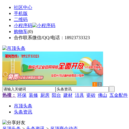
社区中心
手机版
二维码
小程序码
购物车
(
0
)
合作联系微信/QQ/电话：18923733323
1
2
热搜：
环保
装修
厨房
阳台
建材
洁具
瓷砖
佛山
五金配件
吊顶头条
头条资讯
吊顶头条
>
头条资讯
>
吊顶商企动态