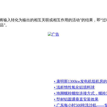
是“一组将输入转化为输出的相互关联或相互作用的活动”的结果，即
品”。
• 康明斯1300kw发电机组机
• 浅析惰性氧化铝填料球
• 地脚螺栓螺纹连接方式，螺
• 型材铝圆通垂直安装效果
• 广东每小时500吨洗沙机—