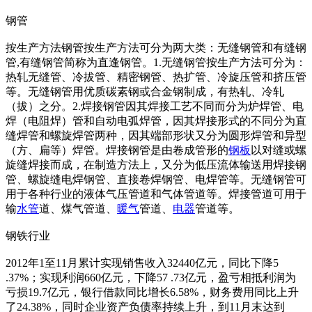
钢管
按生产方法钢管按生产方法可分为两大类：无缝钢管和有缝钢
管,有缝钢管简称为直逢钢管。1.无缝钢管按生产方法可分为：
热轧无缝管、冷拔管、精密钢管、热扩管、冷旋压管和挤压管
等。无缝钢管用优质碳素钢或合金钢制成，有热轧、冷轧
（拔）之分。2.焊接钢管因其焊接工艺不同而分为炉焊管、电
焊（电阻焊）管和自动电弧焊管，因其焊接形式的不同分为直
缝焊管和螺旋焊管两种，因其端部形状又分为圆形焊管和异型
（方、扁等）焊管。焊接钢管是由卷成管形的
钢板
以对缝或螺
旋缝焊接而成，在制造方法上，又分为低压流体输送用焊接钢
管、螺旋缝电焊钢管、直接卷焊钢管、电焊管等。无缝钢管可
用于各种行业的液体气压管道和气体管道等。焊接管道可用于
输
水管
道、煤气管道、
暖气
管道、
电器
管道等。
钢铁行业
2012年1至11月累计实现销售收入32440亿元，同比下降5
.37%；实现利润660亿元，下降57 .73亿元，盈亏相抵利润为
亏损19.7亿元，银行借款同比增长6.58%，财务费用同比上升
了24.38%，同时企业资产负债率持续上升，到11月末达到