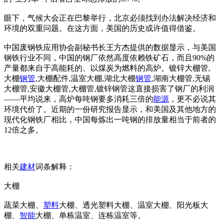
眼下，气候大会正在巴黎举行，北京必须找到办法解决经济和
环境的双重问题。在这方面，美国的历史或许值得借鉴。
中国废钢铁应用协会副秘书长王方杰提供的数据显示，与美国
钢铁行业不同，中国的钢厂依然高度依赖铁矿石，而且90%的
产量都来自于高能耗的、以煤炭为燃料的高炉。镀锌大棚管,
大棚
钢管
,大棚配件,温室大棚,湖北大棚
钢管
,湖南大棚管,无锡
大棚管,安徽大棚管,大棚管,镀锌钢管这直接损害了钢厂的利润
——平均说来，高炉每吨钢要多消耗三倍的
能源
，更不必说其
环境代价了。近期的一份研究报告显示，和美国及其他地方的
现代化钢铁厂相比，中国每炼出一吨钢的排放量相当于前者的
12倍之多。
相关
建材
词条解释：
大棚
蔬菜大棚、
塑料
大棚、透光塑料大棚、温室大棚、阳光板大
棚、
智能
大棚、单栋温室、连栋温室等。