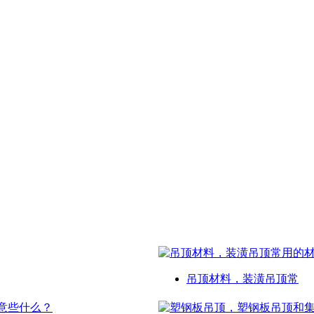
吊顶材料，装潢吊顶常