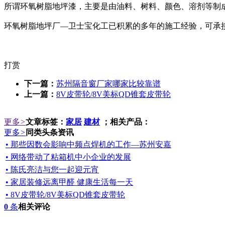
所谓环氧树脂地坪漆，主要是由油料、树料、颜色、溶剂等制
环氧树脂地坪厂—卫士宝化工已积累的多年的施工经验，可承
打赏
下一篇：
苏州隔音窗厂家哪家比较靠谱
上一篇：
8V皮带轮/8V美标QD锥套皮带轮
更多
>
文章标签：
家居
建材
；相关产品：
更多
>
同类头条资讯
• 那些因数会影响中频点焊机的工作—苏州安嘉
• 网络带动了粘箱机中小企业的发展
• 陈氏亮洁与您一起迎元宵
• 家居装修远离甲醛 健康生活每一天
• 8V皮带轮/8V美标QD锥套皮带轮
0
条
相关评论