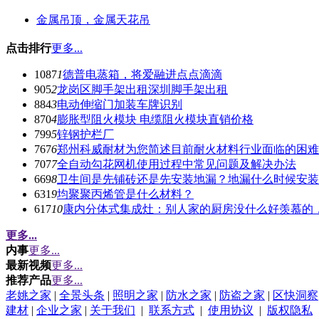
金属吊顶，金属天花吊
点击排行
更多...
1087
1
德普电蒸箱，将爱融进点点滴滴
905
2
龙岗区脚手架出租深圳脚手架出租
884
3
电动伸缩门加装车牌识别
870
4
膨胀型阻火模块 电缆阻火模块直销价格
799
5
锌钢护栏厂
767
6
郑州科威耐材为您简述目前耐火材料行业面临的困难
707
7
全自动勾花网机使用过程中常见问题及解决办法
669
8
卫生间是先铺砖还是先安装地漏？地漏什么时候安装
631
9
均聚聚丙烯管是什么材料？
617
10
康内分体式集成灶：别人家的厨房没什么好羡慕的
更多...
内事
更多...
最新视频
更多...
推荐产品
更多...
老姚之家
|
全景头条
|
照明之家
|
防水之家
|
防盗之家
|
区快洞察
建材
|
企业之家
|
关于我们
|
联系方式
|
使用协议
|
版权隐私