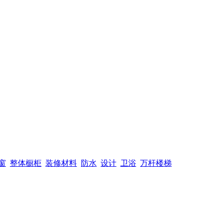
窗
整体橱柜
装修材料
防水
设计
卫浴
万杆楼梯