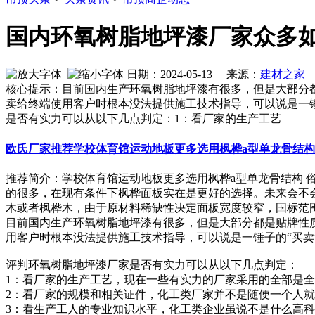
国内环氧树脂地坪漆厂家众多
日期：2024-05-13 来源：
建材之家
作
核心提示：目前国内生产环氧树脂地坪漆有很多，但是大部分
卖给终端使用客户时根本没法提供施工技术指导，可以说是一
是否有实力可以从以下几点判定：1：看厂家的生产工艺
欧氏厂家推荐学校体育馆运动地板更多选用枫桦a型单龙骨结构
推荐简介：学校体育馆运动地板更多选用枫桦a型单龙骨结构
的很多，在现有条件下枫桦面板实在是更好的选择。未来会不
木或者枫桦木，由于原材料稀缺性决定面板宽度较窄，国标范围60mm-
目前国内生产环氧树脂地坪漆有很多，但是大部分都是贴牌性
用客户时根本没法提供施工技术指导，可以说是一锤子的“买
评判环氧树脂地坪漆厂家是否有实力可以从以下几点判定：
1：看厂家的生产工艺，现在一些有实力的厂家采用的全部是
2：看厂家的规模和相关证件，化工类厂家并不是随便一个人
3：看生产工人的专业知识水平，化工类企业虽说不是什么高