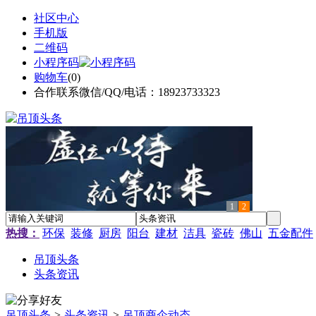
社区中心
手机版
二维码
小程序码
购物车
(
0
)
合作联系微信/QQ/电话：18923733323
1
2
热搜：
环保
装修
厨房
阳台
建材
洁具
瓷砖
佛山
五金配件
吊顶头条
头条资讯
吊顶头条
>
头条资讯
>
吊顶商企动态