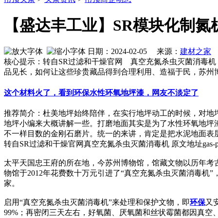
【盛达丰工业】SR模块化制氮
日期：2024-02-05 来源：
建材之家
作
核心提示：转自SR过滤和干燥官网 真空充氮杀虫灭菌消毒机 原文地址
品见长，如何让这些珍贵藏品得到合理利用、造福于民，苏州博
这个材料火了，看到环保水性环氧地坪漆，网友不淡定了
推荐简介：杜美地坪始终陪伴，在实行地坪动工的时候，对地
地坪小编来大概讲解一些。打磨地面其实是为了水性环氧地坪
不一样目数的金刚石磨片。统一的来讲，肯定是把水泥地面表层的浮
转自SR过滤和干燥官网真空充氮杀虫灭菌消毒机 原文地址gas-psi/al/
太平天国忠王府的所在地，今苏州博物馆，馆藏文物以历年考
物馆于2012年花费数十万元引进了“真空充氮杀虫灭菌消毒
家。
启用“真空充氮杀虫灭菌消毒机”来处理和保护文物，即
环保
又
99%；再密闭三天左右，好氧菌、厌氧菌和丝状霉菌都因真