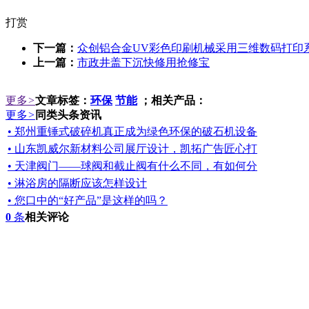
打赏
下一篇：
众创铝合金UV彩色印刷机械采用三维数码打印
上一篇：
市政井盖下沉快修用抢修宝
更多
>
文章标签：
环保
节能
；相关产品：
更多
>
同类头条资讯
• 郑州重锤式破碎机真正成为绿色环保的破石机设备
• 山东凯威尔新材料公司展厅设计，凯拓广告匠心打
• 天津阀门——球阀和截止阀有什么不同，有如何分
• 淋浴房的隔断应该怎样设计
• 您口中的“好产品”是这样的吗？
0
条
相关评论