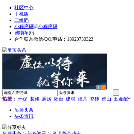
社区中心
手机版
二维码
小程序码
购物车
(
0
)
合作联系微信/QQ/电话：18923733323
1
2
热搜：
环保
装修
厨房
阳台
建材
洁具
瓷砖
佛山
五金配件
吊顶头条
头条资讯
吊顶头条
>
头条资讯
>
吊顶商企动态