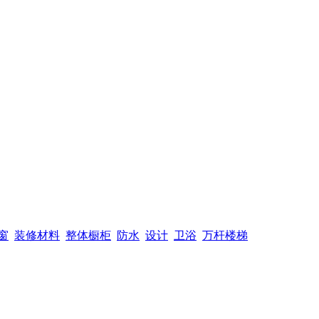
窗
装修材料
整体橱柜
防水
设计
卫浴
万杆楼梯