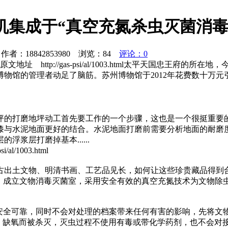
机集成于“真空充氮杀虫灭菌消毒
者：18842853980 浏览：
84
评论：0
 http://gas-psi/al/1003.html太平天国忠王
物馆的管理者动足了脑筋。苏州博物馆于2012年花费数十万元
坪的打磨地坪动工首先要工作的一个步骤，这也是一个很挺重要
漆与水泥地面更好的结合。水泥地面打磨前需要分析地面的耐磨
浆层打磨掉基本......
1003.html
古出土文物、明清书画、工艺品见长，如何让这些珍贵藏品得到
机”，成立文物消毒灭菌室，采用安全有效的真空充氮技术为文物除
安全可靠，同时不会对处理的档案带来任何有害的影响，先将文物
空、缺氧而被杀灭，灭虫过程不使用有毒或带化学药剂，也不会对