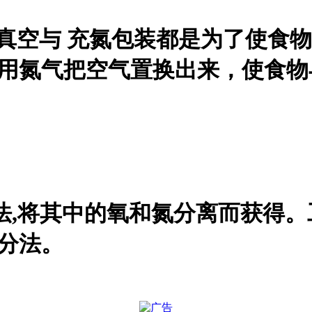
.真空与 充氮包装都是为了使食
是用氮气把空气置换出来，使食
法,将其中的氧和氮分离而获得
空分法。